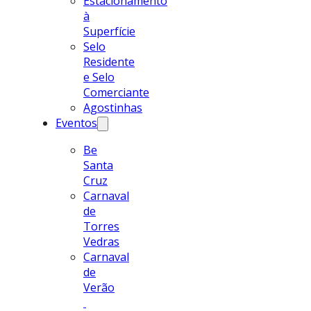
Estacionamento
à
Superfície
Selo
Residente
e Selo
Comerciante
Agostinhas
Eventos
Be
Santa
Cruz
Carnaval
de
Torres
Vedras
Carnaval
de
Verão