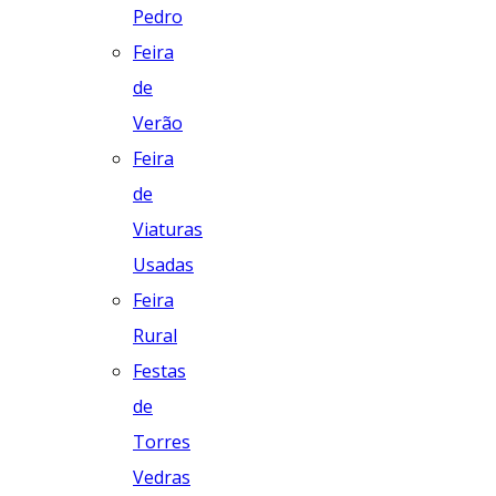
Pedro
Feira
de
Verão
Feira
de
Viaturas
Usadas
Feira
Rural
Festas
de
Torres
Vedras