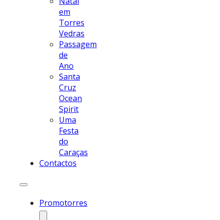
Natal
em
Torres
Vedras
Passagem
de
Ano
Santa
Cruz
Ocean
Spirit
Uma
Festa
do
Caraças
Contactos
Promotorres