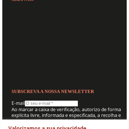
SUBSCREVA A NOSSA NEWSLETTER
E-mail
Ao marcar a caixa de verificação, autorizo de forma
explícita livre, informada e especificada, a recolha e
tratamento dos meus dados pessoais para receber
comunicação da Promotorres:
Valorizamos a sua privacidade