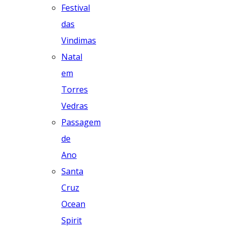
Festival
das
Vindimas
Natal
em
Torres
Vedras
Passagem
de
Ano
Santa
Cruz
Ocean
Spirit