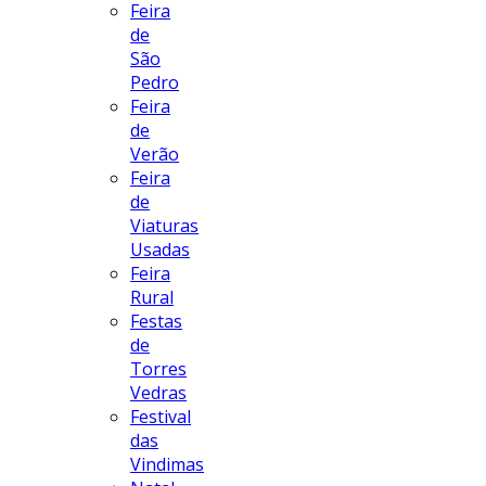
Feira
de
São
Pedro
Feira
de
Verão
Feira
de
Viaturas
Usadas
Feira
Rural
Festas
de
Torres
Vedras
Festival
das
Vindimas