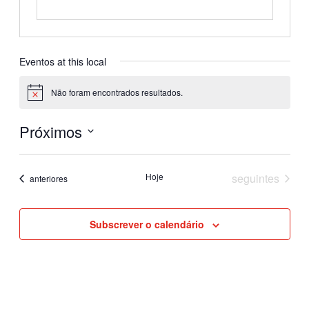
Eventos at this local
Não foram encontrados resultados.
Aviso
Próximos
Selecione
a
Eventos
Hoje
seguintes
Eventos
data.
anteriores
Subscrever o calendário