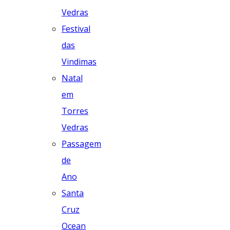
Vedras
Festival
das
Vindimas
Natal
em
Torres
Vedras
Passagem
de
Ano
Santa
Cruz
Ocean