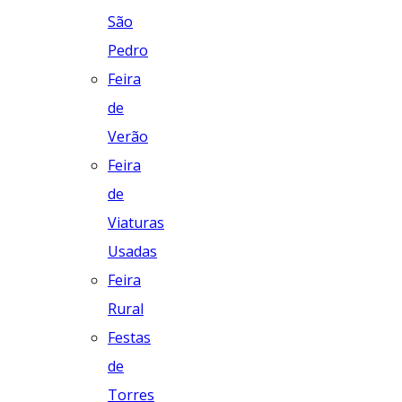
São
Pedro
Feira
de
Verão
Feira
de
Viaturas
Usadas
Feira
Rural
Festas
de
Torres