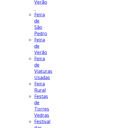
Verão
Feira
de
São
Pedro
Feira
de
Verão
Feira
de
Viaturas
Usadas
Feira
Rural
Festas
de
Torres
Vedras
Festival
das