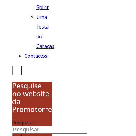
Spirit
Uma
Festa
do
Caraças
Contactos
Pesquise
no website
da
Promotorres
Pesquisar