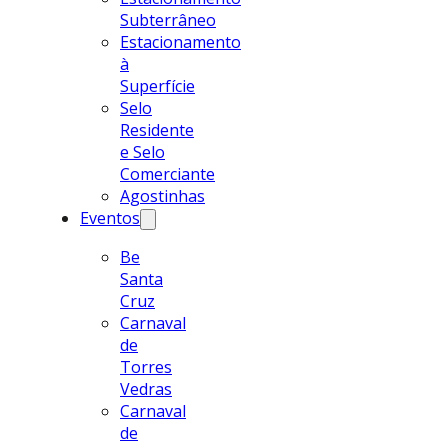
Subterrâneo
Estacionamento
à
Superfície
Selo
Residente
e Selo
Comerciante
Agostinhas
Eventos
Be
Santa
Cruz
Carnaval
de
Torres
Vedras
Carnaval
de