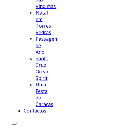
Vindimas
Natal
em
Torres
Vedras
Passagem
de
Ano
Santa
Cruz
Ocean
Spirit
Uma
Festa
do
Caraças
Contactos