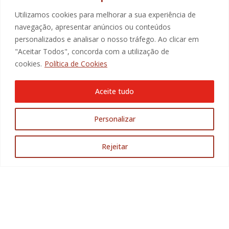
SUBSCREVA A NOSSA NEWSLETTER
Utilizamos cookies para melhorar a sua experiência de
navegação, apresentar anúncios ou conteúdos
E-mail
personalizados e analisar o nosso tráfego. Ao clicar em
Ao marcar a caixa de verificação, autorizo de forma
"Aceitar Todos", concorda com a utilização de
explícita livre, informada e especificada, a recolha e
tratamento dos meus dados pessoais para receber
cookies.
Política de Cookies
comunicação da Promotorres:
Aceite tudo
Aceito a
Politica de Privacidade
.
Personalizar
SUBMETER
Rejeitar
@2025 Promotorres EM., Todos os direitos reservados
modular digital agency.