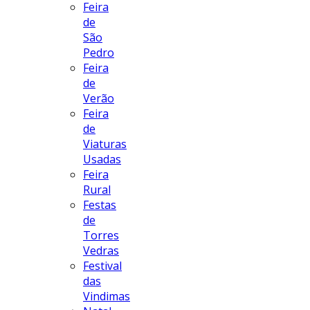
Feira
de
São
Pedro
Feira
de
Verão
Feira
de
Viaturas
Usadas
Feira
Rural
Festas
de
Torres
Vedras
Festival
das
Vindimas