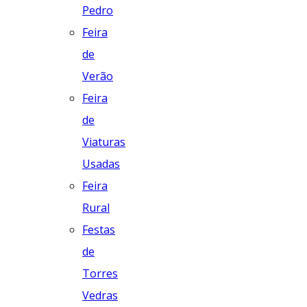
Pedro
Feira
de
Verão
Feira
de
Viaturas
Usadas
Feira
Rural
Festas
de
Torres
Vedras