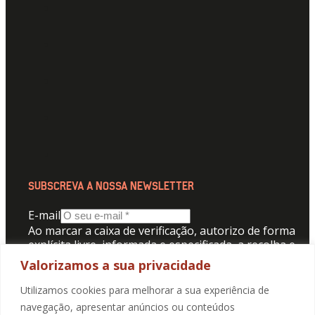
SUBSCREVA A NOSSA NEWSLETTER
E-mail
Ao marcar a caixa de verificação, autorizo de forma
explícita livre, informada e especificada, a recolha e
tratamento dos meus dados pessoais para receber
Valorizamos a sua privacidade
comunicação da Promotorres:
Utilizamos cookies para melhorar a sua experiência de
Aceito a
Politica de Privacidade
.
navegação, apresentar anúncios ou conteúdos