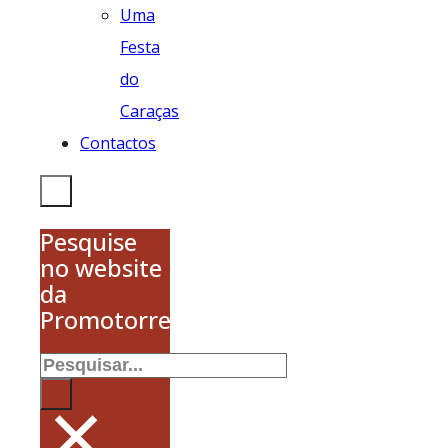
Uma
Festa
do
Caraças
Contactos
Pesquise
no website
da
Promotorres
Pesquisar
×