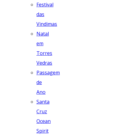
Festival
das
Vindimas
Natal
em
Torres
Vedras
Passagem
de
Ano
Santa
Cruz
Ocean
Spirit