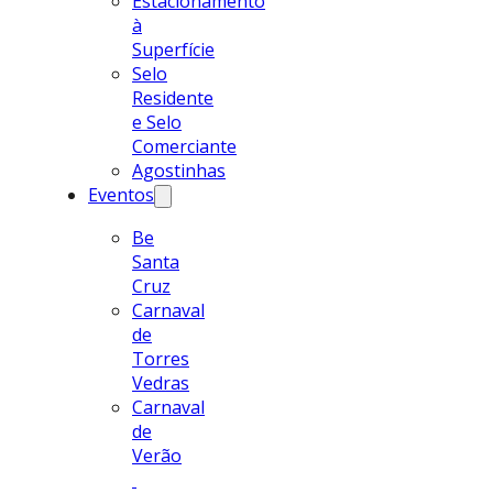
Estacionamento
à
Superfície
Selo
Residente
e Selo
Comerciante
Agostinhas
Eventos
Be
Santa
Cruz
Carnaval
de
Torres
Vedras
Carnaval
de
Verão