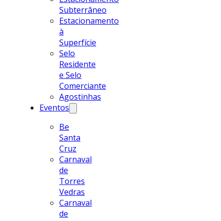
Subterrâneo
Estacionamento
à
Superfície
Selo
Residente
e Selo
Comerciante
Agostinhas
Eventos
Be
Santa
Cruz
Carnaval
de
Torres
Vedras
Carnaval
de