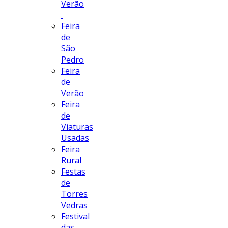
Verão
Feira
de
São
Pedro
Feira
de
Verão
Feira
de
Viaturas
Usadas
Feira
Rural
Festas
de
Torres
Vedras
Festival
das