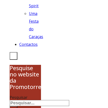
Spirit
Uma
Festa
do
Caraças
Contactos
Pesquise
no website
da
Promotorres
Pesquisar