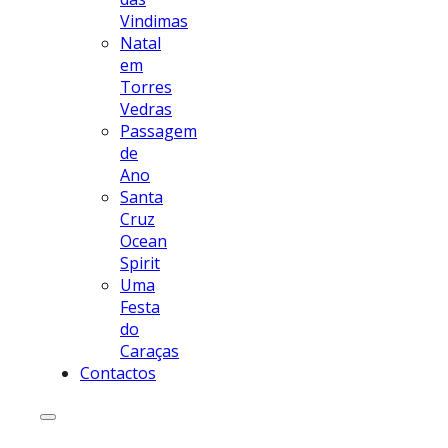
Vindimas
Natal
em
Torres
Vedras
Passagem
de
Ano
Santa
Cruz
Ocean
Spirit
Uma
Festa
do
Caraças
Contactos