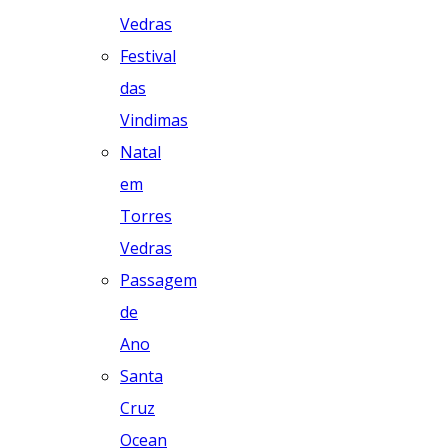
Vedras
Festival
das
Vindimas
Natal
em
Torres
Vedras
Passagem
de
Ano
Santa
Cruz
Ocean