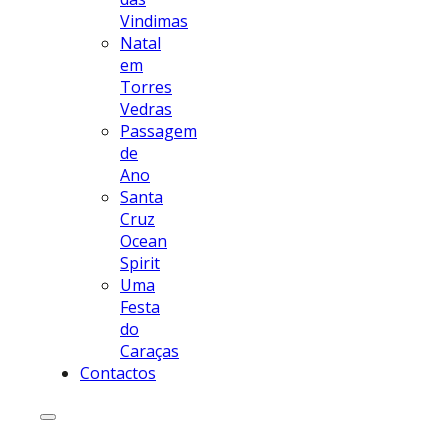
Vindimas
Natal
em
Torres
Vedras
Passagem
de
Ano
Santa
Cruz
Ocean
Spirit
Uma
Festa
do
Caraças
Contactos