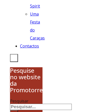
Spirit
Uma
Festa
do
Caraças
Contactos
Pesquise
no website
da
Promotorres
Pesquisar