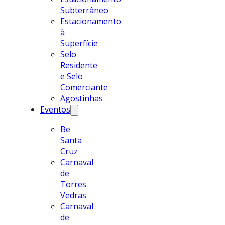
Subterrâneo
Estacionamento
à
Superfície
Selo
Residente
e Selo
Comerciante
Agostinhas
Eventos
Be
Santa
Cruz
Carnaval
de
Torres
Vedras
Carnaval
de