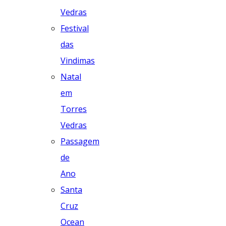
Vedras
Festival
das
Vindimas
Natal
em
Torres
Vedras
Passagem
de
Ano
Santa
Cruz
Ocean