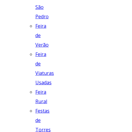
São
Pedro
Feira
de
Verão
Feira
de
Viaturas
Usadas
Feira
Rural
Festas
de
Torres