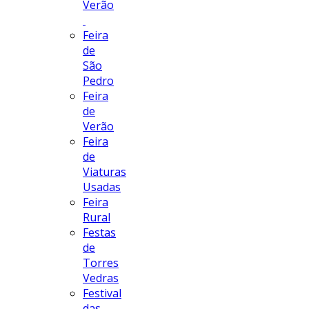
Verão
Feira
de
São
Pedro
Feira
de
Verão
Feira
de
Viaturas
Usadas
Feira
Rural
Festas
de
Torres
Vedras
Festival
das