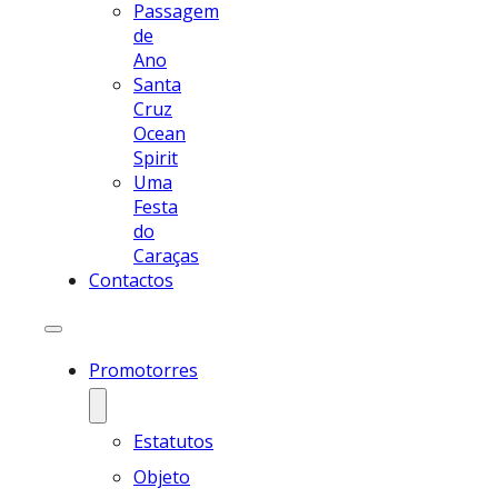
Passagem
de
Ano
Santa
Cruz
Ocean
Spirit
Uma
Festa
do
Caraças
Contactos
Promotorres
Estatutos
Objeto