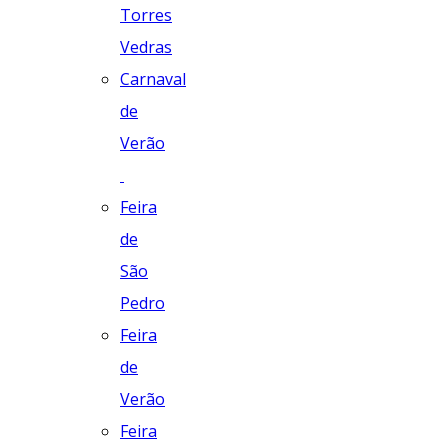
Torres
Vedras
Carnaval
de
Verão
Feira
de
São
Pedro
Feira
de
Verão
Feira