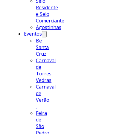
Selo
Residente
e Selo
Comerciante
Agostinhas
Eventos
Be
Santa
Cruz
Carnaval
de
Torres
Vedras
Carnaval
de
Verão
Feira
de
São
Pedro