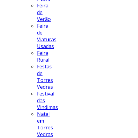
Feira
de
Verão
Feira
de
Viaturas
Usadas
Feira
Rural
Festas
de
Torres
Vedras
Festival
das
Vindimas
Natal
em
Torres
Vedras