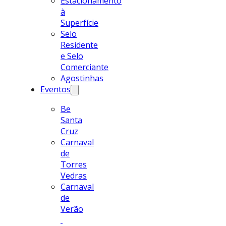
Estacionamento
à
Superfície
Selo
Residente
e Selo
Comerciante
Agostinhas
Eventos
Be
Santa
Cruz
Carnaval
de
Torres
Vedras
Carnaval
de
Verão