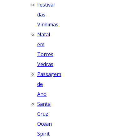
Festival
das
Vindimas
Natal
em
Torres
Vedras
Passagem
de
Ano
Santa
Cruz
Ocean
Spirit