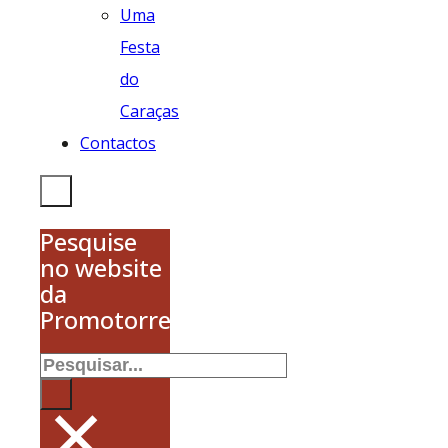
Uma
Festa
do
Caraças
Contactos
Pesquise
no website
da
Promotorres
Pesquisar
×