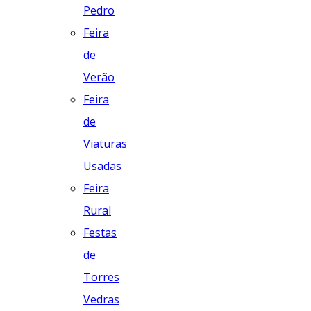
Pedro
Feira
de
Verão
Feira
de
Viaturas
Usadas
Feira
Rural
Festas
de
Torres
Vedras