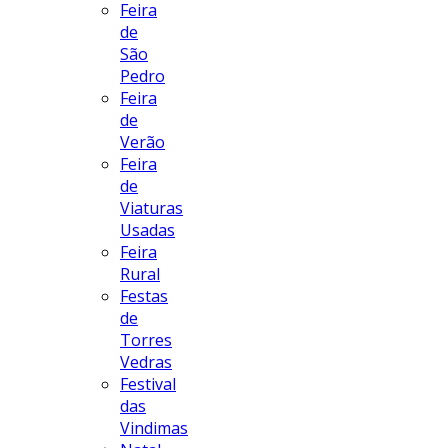
Feira
de
São
Pedro
Feira
de
Verão
Feira
de
Viaturas
Usadas
Feira
Rural
Festas
de
Torres
Vedras
Festival
das
Vindimas