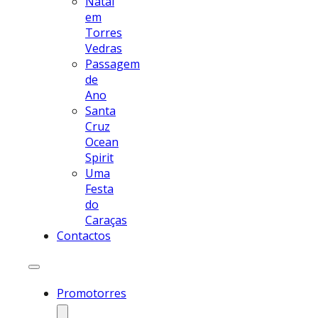
Natal
em
Torres
Vedras
Passagem
de
Ano
Santa
Cruz
Ocean
Spirit
Uma
Festa
do
Caraças
Contactos
Promotorres