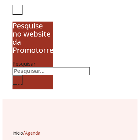
Pesquise
no website
da
Promotorres
Pesquisar
×
/
Início
Agenda