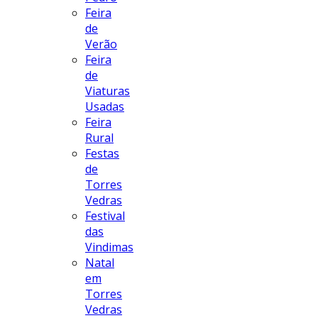
Feira
de
Verão
Feira
de
Viaturas
Usadas
Feira
Rural
Festas
de
Torres
Vedras
Festival
das
Vindimas
Natal
em
Torres
Vedras