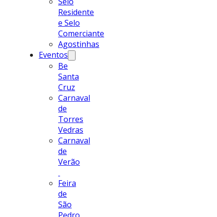
Selo
Residente
e Selo
Comerciante
Agostinhas
Eventos
Be
Santa
Cruz
Carnaval
de
Torres
Vedras
Carnaval
de
Verão
Feira
de
São
Pedro