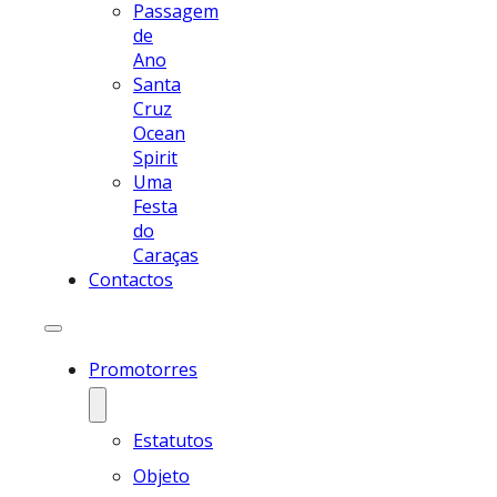
Passagem
de
Ano
Santa
Cruz
Ocean
Spirit
Uma
Festa
do
Caraças
Contactos
Promotorres
Estatutos
Objeto