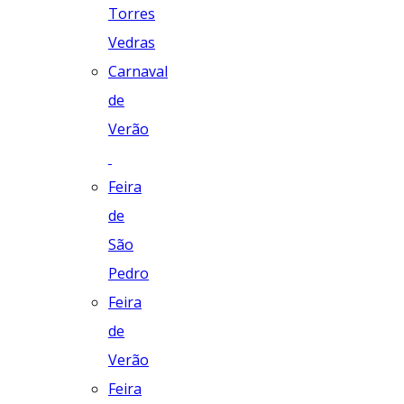
Torres
Vedras
Carnaval
de
Verão
Feira
de
São
Pedro
Feira
de
Verão
Feira