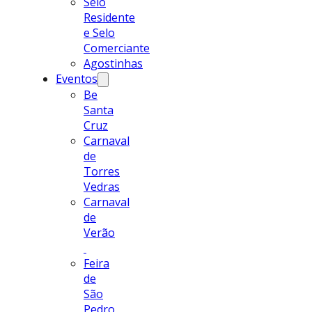
Selo
Residente
e Selo
Comerciante
Agostinhas
Eventos
Be
Santa
Cruz
Carnaval
de
Torres
Vedras
Carnaval
de
Verão
Feira
de
São
Pedro