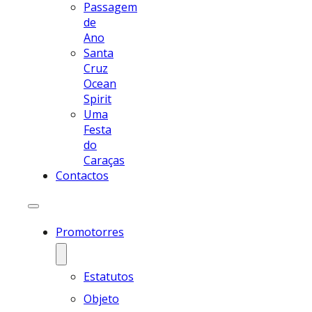
Passagem
de
Ano
Santa
Cruz
Ocean
Spirit
Uma
Festa
do
Caraças
Contactos
Promotorres
Estatutos
Objeto