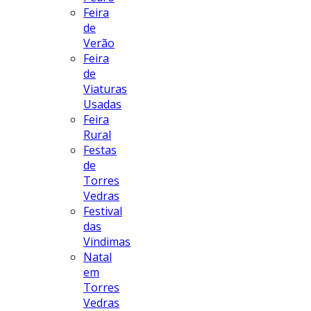
Feira
de
Verão
Feira
de
Viaturas
Usadas
Feira
Rural
Festas
de
Torres
Vedras
Festival
das
Vindimas
Natal
em
Torres
Vedras