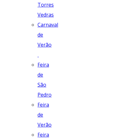
Torres
Vedras
Carnaval
de
Verão
Feira
de
São
Pedro
Feira
de
Verão
Feira