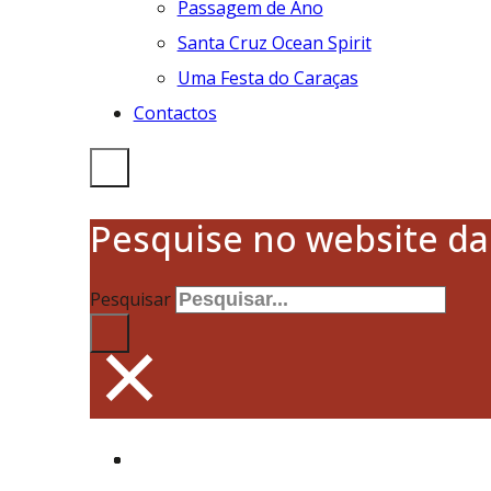
Passagem de Ano
Santa Cruz Ocean Spirit
Uma Festa do Caraças
Contactos
Pesquise no website d
Pesquisar
×