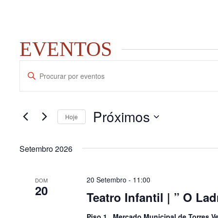
EVENTOS
NAVEGAÇÃO
Digite
DE
a
PESQUISA
palavra-
chave.
E
Próximos
Procure
Hoje
VISUALIZAÇÃO
por
Selecione
DE
Eventos
a
com
EVENTOS
Setembro 2026
data.
palavra-
chave.
20 Setembro - 11:00
DOM
20
Teatro Infantil | ” O La
Piso 1 , Mercado Municipal de Torres V