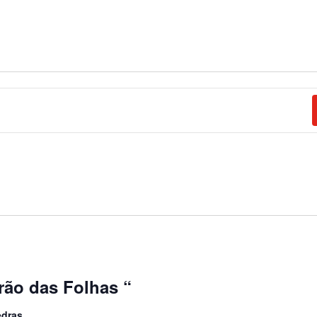
drão das Folhas “
edras