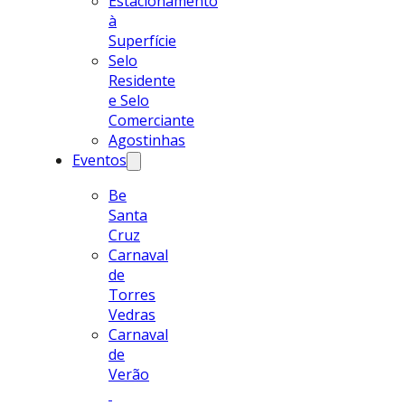
Estacionamento
à
Superfície
Selo
Residente
e Selo
Comerciante
Agostinhas
Eventos
Be
Santa
Cruz
Carnaval
de
Torres
Vedras
Carnaval
de
Verão