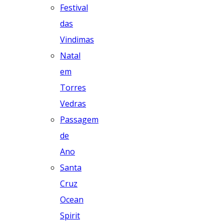
Festival
das
Vindimas
Natal
em
Torres
Vedras
Passagem
de
Ano
Santa
Cruz
Ocean
Spirit