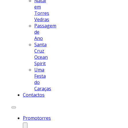
Natal
em
Torres
Vedras
Passagem
de
Ano
Santa
Cruz
Ocean
Spirit
Uma
Festa
do
Caraças
Contactos
Promotorres