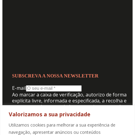
SUBSCREVA A NOSSA NEWSLETTER
E-mail
Ao marcar a caixa de verificação, autorizo de forma
explícita livre, informada e especificada, a recolha e
tratamento dos meus dados pessoais para receber
comunicação da Promotorres:
Valorizamos a sua privacidade
Aceito a
Politica de Privacidade
.
Utilizamos cookies para melhorar a sua experiência de
navegação, apresentar anúncios ou conteúdos