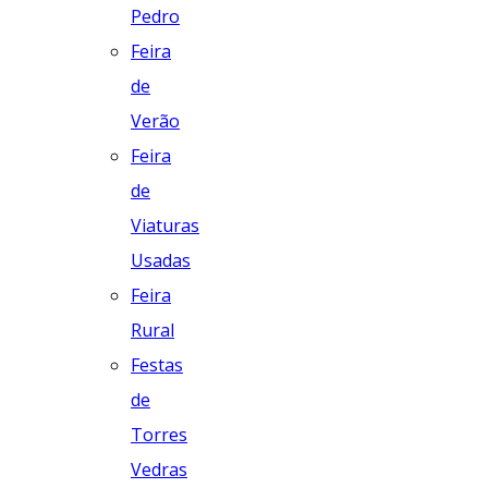
Pedro
Feira
de
Verão
Feira
de
Viaturas
Usadas
Feira
Rural
Festas
de
Torres
Vedras