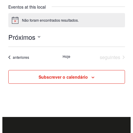
Eventos at this local
Não foram encontrados resultados.
Aviso
Próximos
Selecione
a
Eventos
Hoje
seguintes
Eventos
data.
anteriores
Subscrever o calendário