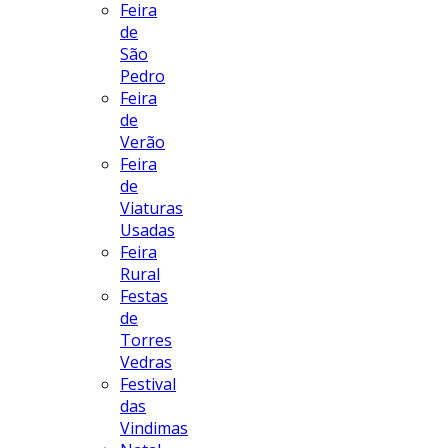
Feira
de
São
Pedro
Feira
de
Verão
Feira
de
Viaturas
Usadas
Feira
Rural
Festas
de
Torres
Vedras
Festival
das
Vindimas