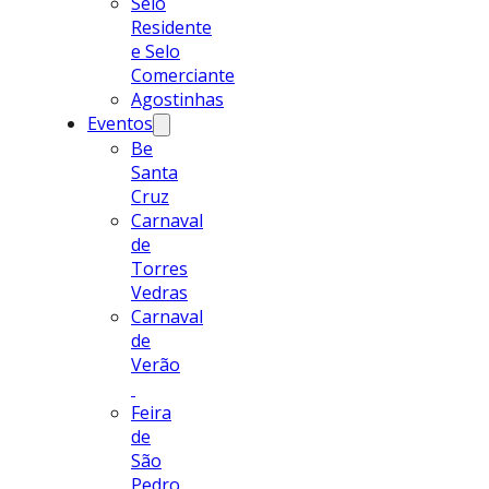
Selo
Residente
e Selo
Comerciante
Agostinhas
Eventos
Be
Santa
Cruz
Carnaval
de
Torres
Vedras
Carnaval
de
Verão
Feira
de
São
Pedro