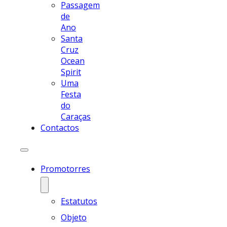
Passagem
de
Ano
Santa
Cruz
Ocean
Spirit
Uma
Festa
do
Caraças
Contactos
Promotorres
Estatutos
Objeto