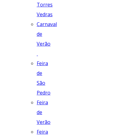
Torres
Vedras
Carnaval
de
Verão
Feira
de
São
Pedro
Feira
de
Verão
Feira