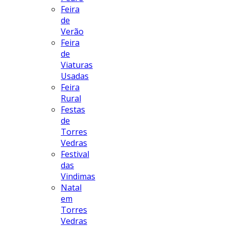
Feira
de
Verão
Feira
de
Viaturas
Usadas
Feira
Rural
Festas
de
Torres
Vedras
Festival
das
Vindimas
Natal
em
Torres
Vedras