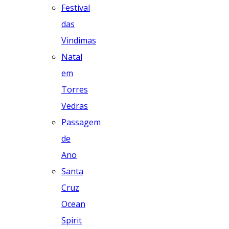
Festival
das
Vindimas
Natal
em
Torres
Vedras
Passagem
de
Ano
Santa
Cruz
Ocean
Spirit