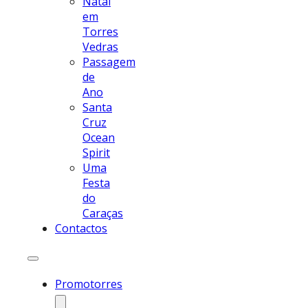
Natal
em
Torres
Vedras
Passagem
de
Ano
Santa
Cruz
Ocean
Spirit
Uma
Festa
do
Caraças
Contactos
Promotorres