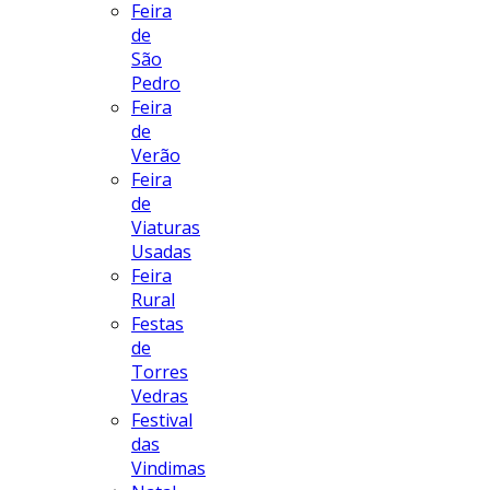
Feira
de
São
Pedro
Feira
de
Verão
Feira
de
Viaturas
Usadas
Feira
Rural
Festas
de
Torres
Vedras
Festival
das
Vindimas