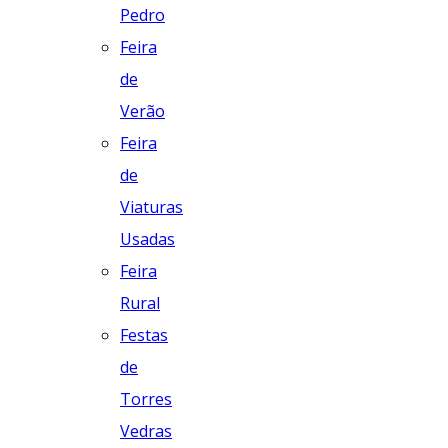
Pedro
Feira
de
Verão
Feira
de
Viaturas
Usadas
Feira
Rural
Festas
de
Torres
Vedras