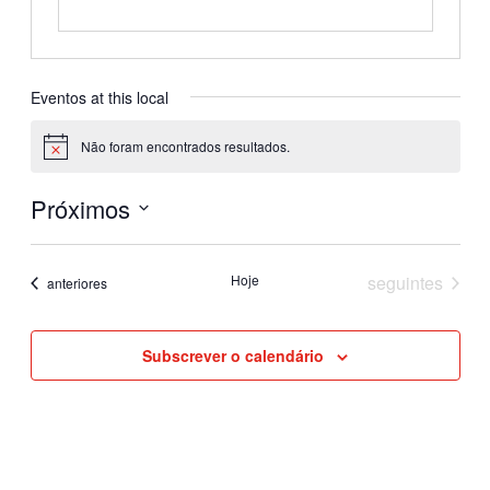
Eventos at this local
Não foram encontrados resultados.
Aviso
Próximos
Selecione
a
Eventos
Hoje
seguintes
Eventos
data.
anteriores
Subscrever o calendário