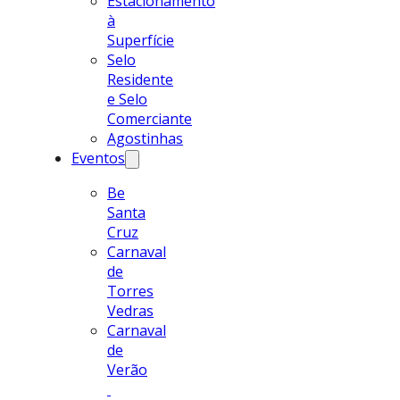
Estacionamento
à
Superfície
Selo
Residente
e Selo
Comerciante
Agostinhas
Eventos
Be
Santa
Cruz
Carnaval
de
Torres
Vedras
Carnaval
de
Verão