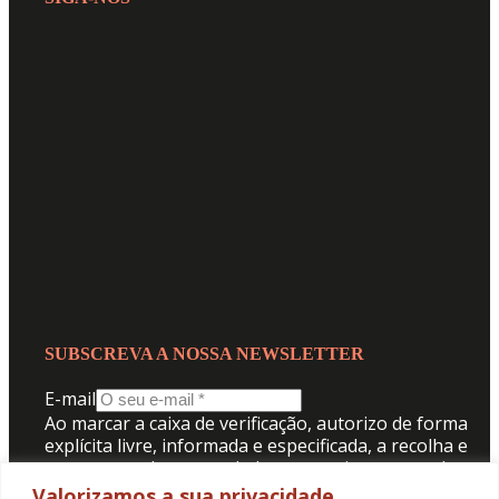
SUBSCREVA A NOSSA NEWSLETTER
E-mail
Ao marcar a caixa de verificação, autorizo de forma
explícita livre, informada e especificada, a recolha e
tratamento dos meus dados pessoais para receber
comunicação da Promotorres:
Valorizamos a sua privacidade