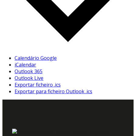
Calendário Google
iCalendar
Outlook 365
Outlook Live
Exportar ficheiro .ics
Exportar para ficheiro Outlook .ics