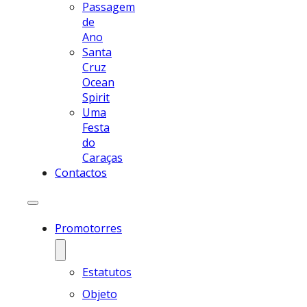
Passagem
de
Ano
Santa
Cruz
Ocean
Spirit
Uma
Festa
do
Caraças
Contactos
Promotorres
Estatutos
Objeto