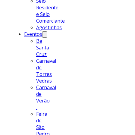
Selo
Residente
e Selo
Comerciante
Agostinhas
Eventos
Be
Santa
Cruz
Carnaval
de
Torres
Vedras
Carnaval
de
Verão
Feira
de
São
Pedro