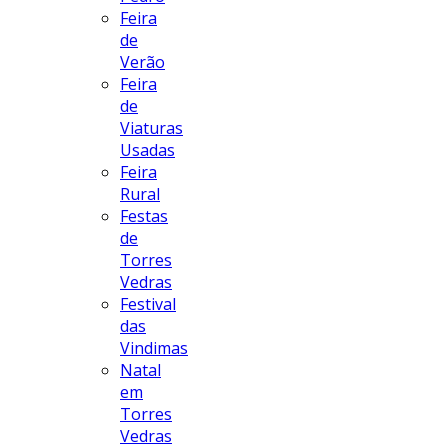
Feira
de
Verão
Feira
de
Viaturas
Usadas
Feira
Rural
Festas
de
Torres
Vedras
Festival
das
Vindimas
Natal
em
Torres
Vedras