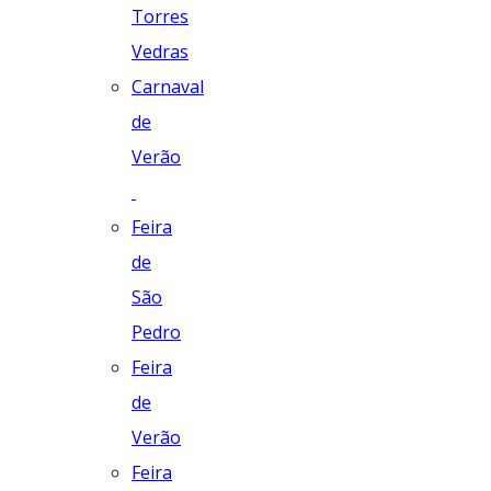
Torres
Vedras
Carnaval
de
Verão
Feira
de
São
Pedro
Feira
de
Verão
Feira