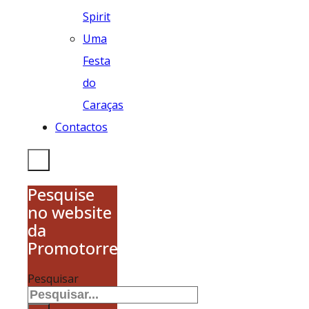
Spirit
Uma
Festa
do
Caraças
Contactos
Pesquise
no website
da
Promotorres
Pesquisar