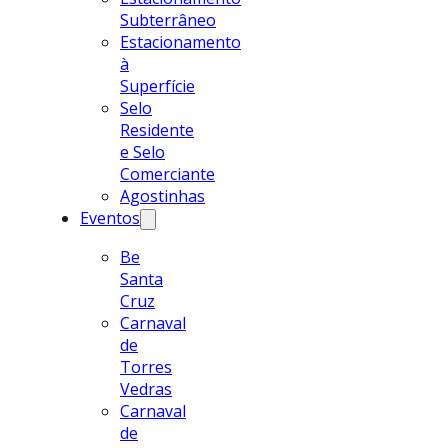
Subterrâneo
Estacionamento
à
Superfície
Selo
Residente
e Selo
Comerciante
Agostinhas
Eventos
Be
Santa
Cruz
Carnaval
de
Torres
Vedras
Carnaval
de