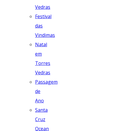
Vedras
Festival
das
Vindimas
Natal
em
Torres
Vedras
Passagem
de
Ano
Santa
Cruz
Ocean