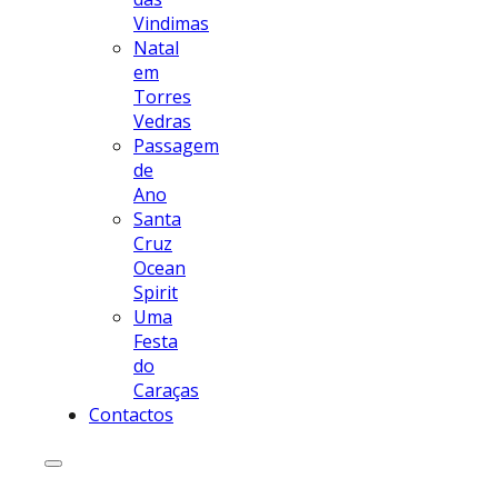
Vindimas
Natal
em
Torres
Vedras
Passagem
de
Ano
Santa
Cruz
Ocean
Spirit
Uma
Festa
do
Caraças
Contactos