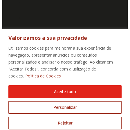
Valorizamos a sua privacidade
SUBSCREVA A NOSSA NEWSLETTER
Utilizamos cookies para melhorar a sua experiência de
navegação, apresentar anúncios ou conteúdos
E-mail
personalizados e analisar o nosso tráfego. Ao clicar em
Ao marcar a caixa de verificação, autorizo de forma
"Aceitar Todos", concorda com a utilização de
explícita livre, informada e especificada, a recolha e
tratamento dos meus dados pessoais para receber
cookies.
Política de Cookies
comunicação da Promotorres:
Aceite tudo
Aceito a
Politica de Privacidade
.
Personalizar
SUBMETER
Rejeitar