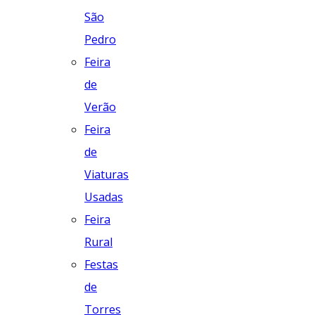
São
Pedro
Feira
de
Verão
Feira
de
Viaturas
Usadas
Feira
Rural
Festas
de
Torres