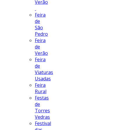
Verão
Feira
de
São
Pedro
Feira
de
Verão
Feira
de
Viaturas
Usadas
Feira
Rural
Festas
de
Torres
Vedras
Festival
das