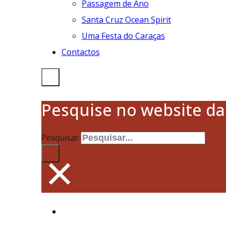
Passagem de Ano
Santa Cruz Ocean Spirit
Uma Festa do Caraças
Contactos
Pesquise no website d
Pesquisar
×