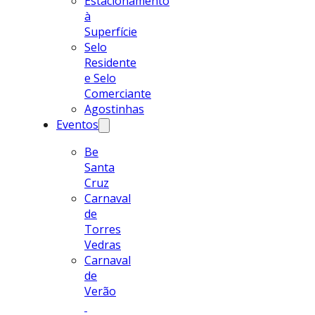
Estacionamento
à
Superfície
Selo
Residente
e Selo
Comerciante
Agostinhas
Eventos
Be
Santa
Cruz
Carnaval
de
Torres
Vedras
Carnaval
de
Verão