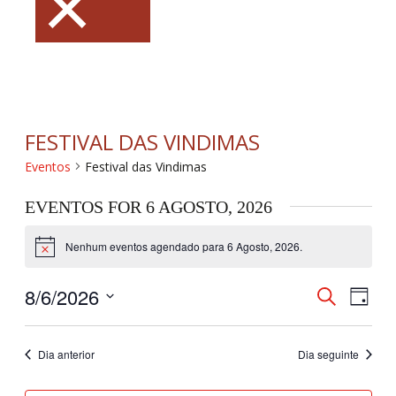
×
FESTIVAL DAS VINDIMAS
Eventos
Festival das Vindimas
EVENTOS FOR 6 AGOSTO, 2026
Nenhum eventos agendado para 6 Agosto, 2026.
Aviso
8/6/2026
NAVEGAÇ
Nave
Pesquisar
Dia
DE
de
Selecione
PESQUISA
visua
a
E
de
Dia anterior
Dia seguinte
data.
VISUALI
Even
DE