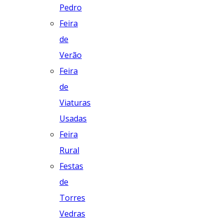
Pedro
Feira
de
Verão
Feira
de
Viaturas
Usadas
Feira
Rural
Festas
de
Torres
Vedras