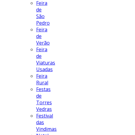
Feira
de
São
Pedro
Feira
de
Verão
Feira
de
Viaturas
Usadas
Feira
Rural
Festas
de
Torres
Vedras
Festival
das
Vindimas