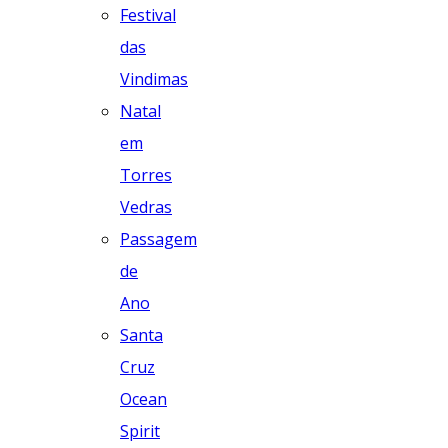
Festival
das
Vindimas
Natal
em
Torres
Vedras
Passagem
de
Ano
Santa
Cruz
Ocean
Spirit