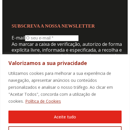
SUBSCREVA A NOSSA NEWSLETTER
E-mail
Ao marcar a caixa de verificação, autorizo de forma
explícita livre, informada e especificada, a recolha e
tratamento dos meus dados pessoais para receber
comunicação da Promotorres:
Valorizamos a sua privacidade
Aceito a
Politica de Privacidade
.
Utilizamos cookies para melhorar a sua experiência de
navegação, apresentar anúncios ou conteúdos
personalizados e analisar o nosso tráfego. Ao clicar em
SUBMETER
"Aceitar Todos", concorda com a utilização de
cookies.
Política de Cookies
Aceite tudo
@2025 Promotorres EM., Todos os direitos reservados