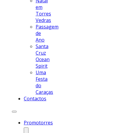
Natal
em
Torres
Vedras
Passagem
de
Ano
Santa
Cruz
Ocean
Spirit
Uma
Festa
do
Caraças
Contactos
Promotorres