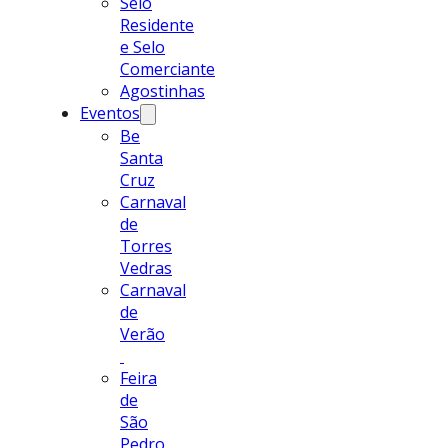
Selo
Residente
e Selo
Comerciante
Agostinhas
Eventos
Be
Santa
Cruz
Carnaval
de
Torres
Vedras
Carnaval
de
Verão
Feira
de
São
Pedro