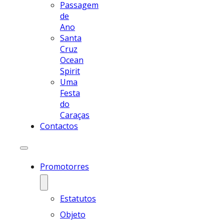
Passagem
de
Ano
Santa
Cruz
Ocean
Spirit
Uma
Festa
do
Caraças
Contactos
Promotorres
Estatutos
Objeto