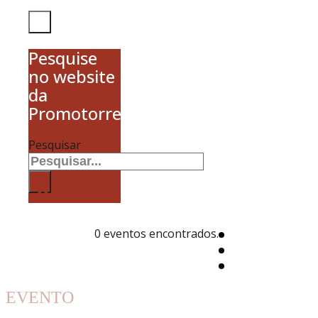
Pesquise
no website
da
Promotorres
Pesquisar
×
0 eventos encontrados.
EVENTO