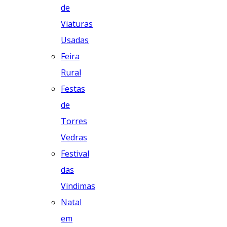
de
Viaturas
Usadas
Feira
Rural
Festas
de
Torres
Vedras
Festival
das
Vindimas
Natal
em