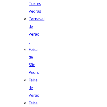
Torres
Vedras
Carnaval
de
Verão
Feira
de
São
Pedro
Feira
de
Verão
Feira