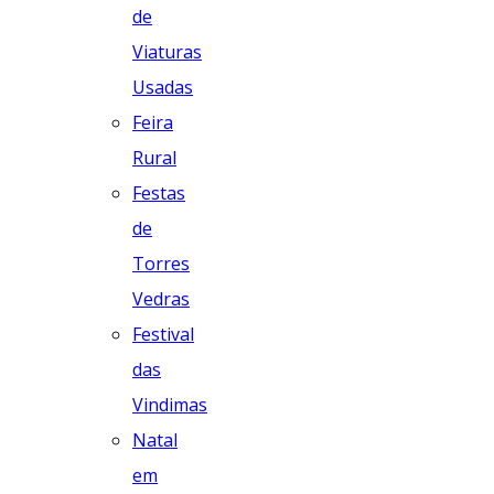
de
Viaturas
Usadas
Feira
Rural
Festas
de
Torres
Vedras
Festival
das
Vindimas
Natal
em