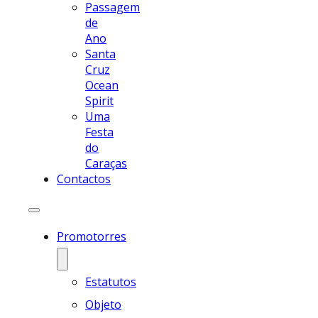
Passagem
de
Ano
Santa
Cruz
Ocean
Spirit
Uma
Festa
do
Caraças
Contactos
Promotorres
Estatutos
Objeto