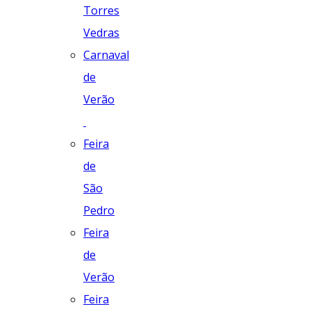
Torres
Vedras
Carnaval
de
Verão
Feira
de
São
Pedro
Feira
de
Verão
Feira