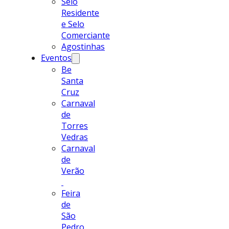
Selo
Residente
e Selo
Comerciante
Agostinhas
Eventos
Be
Santa
Cruz
Carnaval
de
Torres
Vedras
Carnaval
de
Verão
Feira
de
São
Pedro