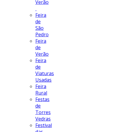
Verão
Feira
de
São
Pedro
Feira
de
Verão
Feira
de
Viaturas
Usadas
Feira
Rural
Festas
de
Torres
Vedras
Festival
das