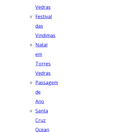
Vedras
Festival
das
Vindimas
Natal
em
Torres
Vedras
Passagem
de
Ano
Santa
Cruz
Ocean