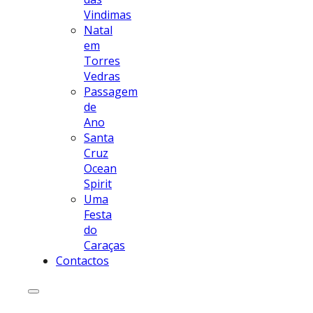
Vindimas
Natal
em
Torres
Vedras
Passagem
de
Ano
Santa
Cruz
Ocean
Spirit
Uma
Festa
do
Caraças
Contactos