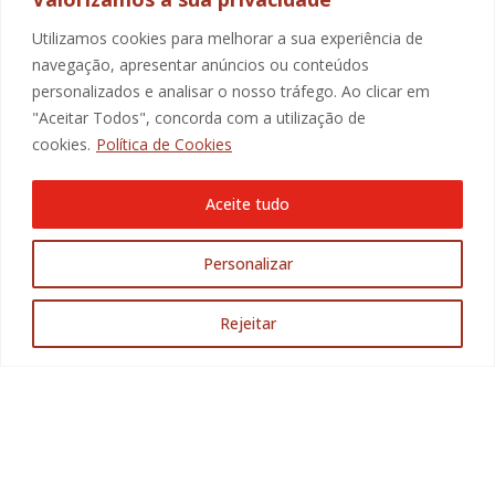
SUBSCREVA A NOSSA NEWSLETTER
Utilizamos cookies para melhorar a sua experiência de
navegação, apresentar anúncios ou conteúdos
E-mail
personalizados e analisar o nosso tráfego. Ao clicar em
Ao marcar a caixa de verificação, autorizo de forma
"Aceitar Todos", concorda com a utilização de
explícita livre, informada e especificada, a recolha e
tratamento dos meus dados pessoais para receber
cookies.
Política de Cookies
comunicação da Promotorres:
Aceite tudo
Aceito a
Politica de Privacidade
.
Personalizar
SUBMETER
Rejeitar
@2025 Promotorres EM., Todos os direitos reservados
modular digital agency.