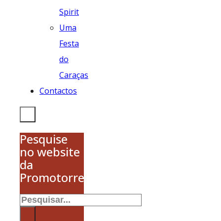
Spirit
Uma
Festa
do
Caraças
Contactos
Pesquise
no website
da
Promotorres
Pesquisar