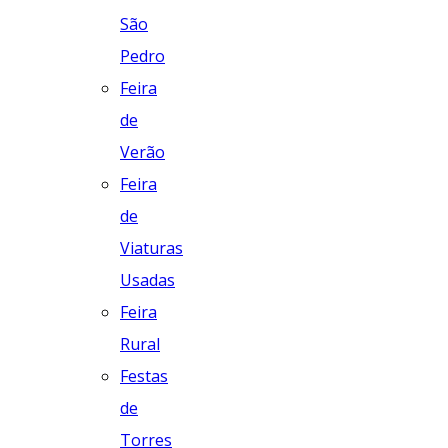
São
Pedro
Feira
de
Verão
Feira
de
Viaturas
Usadas
Feira
Rural
Festas
de
Torres