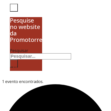
Pesquise
no website
da
Promotorres
Pesquisar
×
1 evento encontrados.