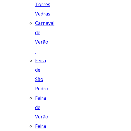
Torres
Vedras
Carnaval
de
Verão
Feira
de
São
Pedro
Feira
de
Verão
Feira