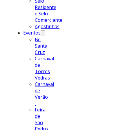
Selo
Residente
e Selo
Comerciante
Agostinhas
Eventos
Be
Santa
Cruz
Carnaval
de
Torres
Vedras
Carnaval
de
Verão
Feira
de
São
Pedro