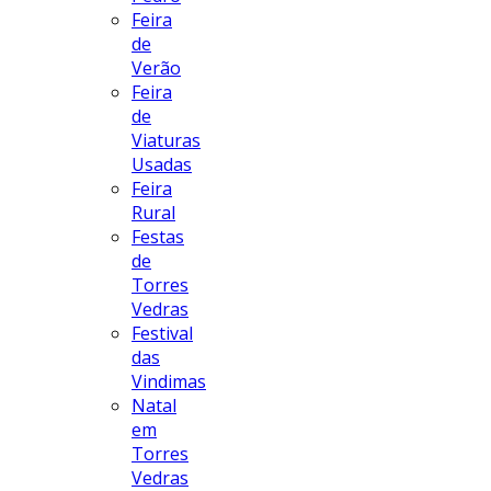
Feira
de
Verão
Feira
de
Viaturas
Usadas
Feira
Rural
Festas
de
Torres
Vedras
Festival
das
Vindimas
Natal
em
Torres
Vedras