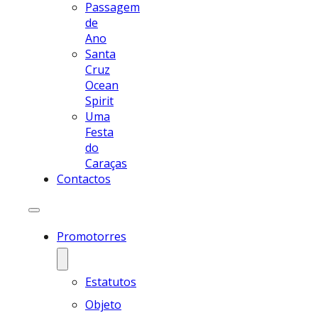
Passagem
de
Ano
Santa
Cruz
Ocean
Spirit
Uma
Festa
do
Caraças
Contactos
Promotorres
Estatutos
Objeto