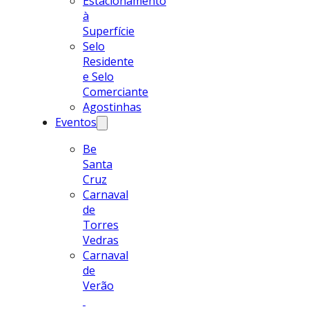
Estacionamento
à
Superfície
Selo
Residente
e Selo
Comerciante
Agostinhas
Eventos
Be
Santa
Cruz
Carnaval
de
Torres
Vedras
Carnaval
de
Verão