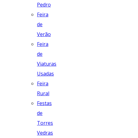
Pedro
Feira
de
Verão
Feira
de
Viaturas
Usadas
Feira
Rural
Festas
de
Torres
Vedras