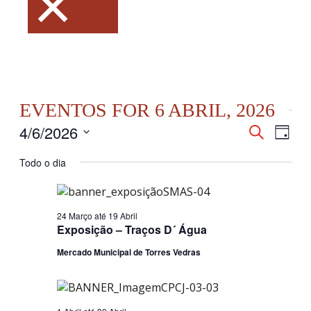
×
EVENTOS FOR 6 ABRIL, 2026
4/6/2026
NAVEGAÇ
Nave
Pesquisar
Dia
DE
de
Selecione
PESQUISA
visua
Todo o dia
a
E
de
data.
VISUALI
Even
DE
24 Março
até
19 Abril
EVENTOS
Exposição – Traços D´ Água
Mercado Municipal de Torres Vedras