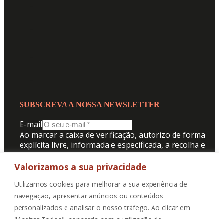
SUBSCREVA A NOSSA NEWSLETTER
E-mail
Ao marcar a caixa de verificação, autorizo de forma
explícita livre, informada e especificada, a recolha e
tratamento dos meus dados pessoais para receber
comunicação da Promotorres:
Valorizamos a sua privacidade
Aceito a
Politica de Privacidade
.
Utilizamos cookies para melhorar a sua experiência de
navegação, apresentar anúncios ou conteúdos
personalizados e analisar o nosso tráfego. Ao clicar em
SUBMETER