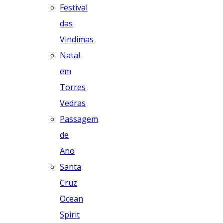
Festival
das
Vindimas
Natal
em
Torres
Vedras
Passagem
de
Ano
Santa
Cruz
Ocean
Spirit