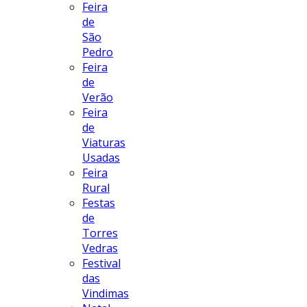
Feira
de
São
Pedro
Feira
de
Verão
Feira
de
Viaturas
Usadas
Feira
Rural
Festas
de
Torres
Vedras
Festival
das
Vindimas