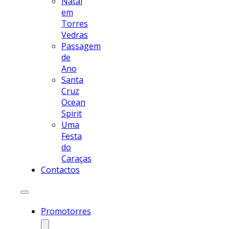
Natal
em
Torres
Vedras
Passagem
de
Ano
Santa
Cruz
Ocean
Spirit
Uma
Festa
do
Caraças
Contactos
Promotorres