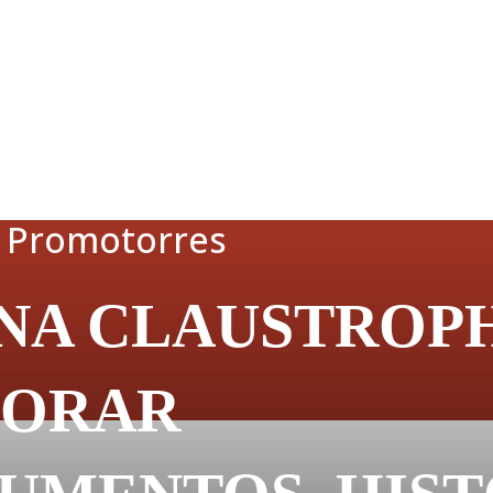
a Promotorres
INA CLAUSTROP
LORAR