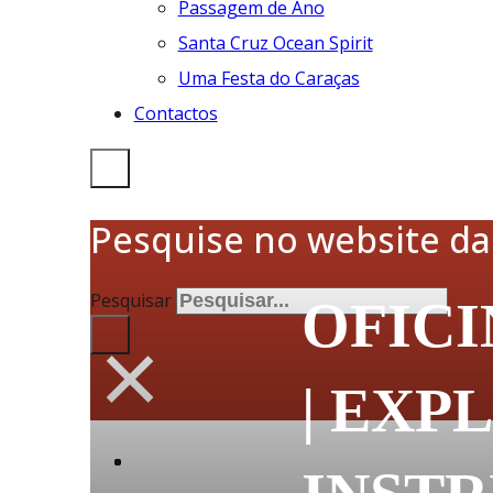
Passagem de Ano
Santa Cruz Ocean Spirit
Uma Festa do Caraças
Contactos
Pesquise no website d
Pesquisar
OFIC
×
| EXP