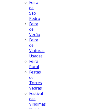
Feira
de
São
Pedro
Feira
de
Verão
Feira
de
Viaturas
Usadas
Feira
Rural
Festas
de
Torres
Vedras
Festival
das
Vindimas