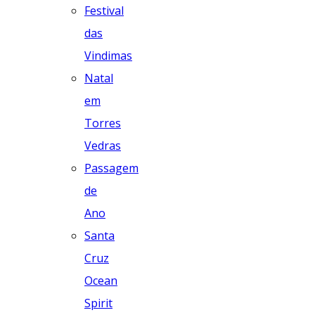
Festival
das
Vindimas
Natal
em
Torres
Vedras
Passagem
de
Ano
Santa
Cruz
Ocean
Spirit