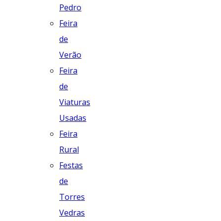
Pedro
Feira
de
Verão
Feira
de
Viaturas
Usadas
Feira
Rural
Festas
de
Torres
Vedras