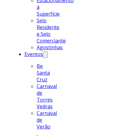
Estacionamento
à
Superfície
Selo
Residente
e Selo
Comerciante
Agostinhas
Eventos
Be
Santa
Cruz
Carnaval
de
Torres
Vedras
Carnaval
de
Verão