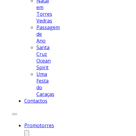
Natal
em
Torres
Vedras
Passagem
de
Ano
Santa
Cruz
Ocean
Spirit
Uma
Festa
do
Caraças
Contactos
Promotorres