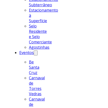
Subterrâneo
Estacionamento
à
Superfície
Selo
Residente
e Selo
Comerciante
Agostinhas
Eventos
Be
Santa
Cruz
Carnaval
de
Torres
Vedras
Carnaval
de