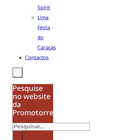
Spirit
Uma
Festa
do
Caraças
Contactos
Pesquise
no website
da
Promotorres
Pesquisar