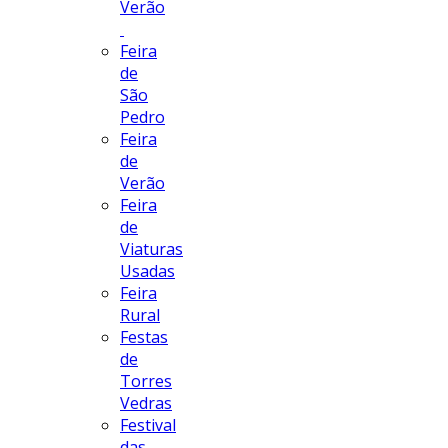
Verão
Feira
de
São
Pedro
Feira
de
Verão
Feira
de
Viaturas
Usadas
Feira
Rural
Festas
de
Torres
Vedras
Festival
das