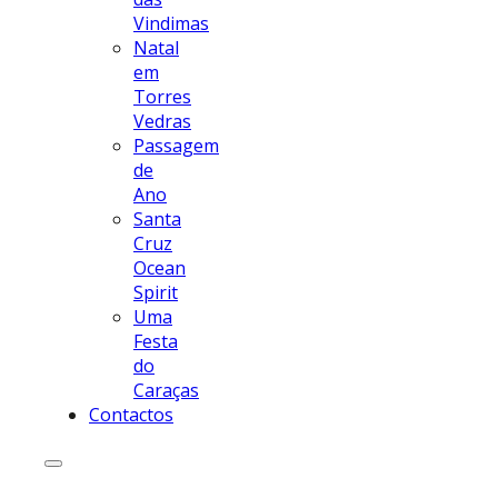
Vindimas
Natal
em
Torres
Vedras
Passagem
de
Ano
Santa
Cruz
Ocean
Spirit
Uma
Festa
do
Caraças
Contactos