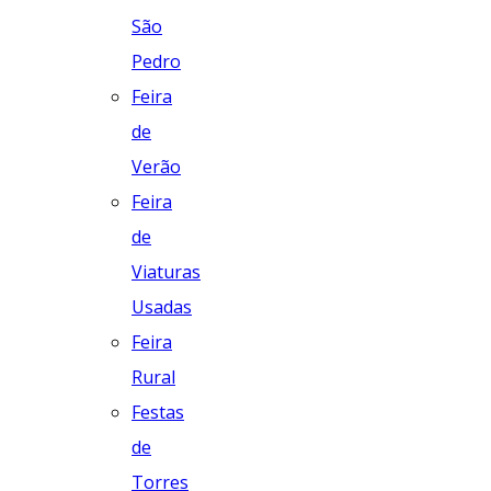
São
Pedro
Feira
de
Verão
Feira
de
Viaturas
Usadas
Feira
Rural
Festas
de
Torres