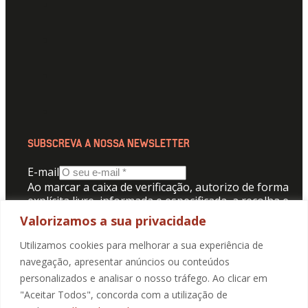
SUBSCREVA A NOSSA NEWSLETTER
E-mail
Ao marcar a caixa de verificação, autorizo de forma
explícita livre, informada e especificada, a recolha e
tratamento dos meus dados pessoais para receber
Valorizamos a sua privacidade
comunicação da Promotorres:
Utilizamos cookies para melhorar a sua experiência de
Aceito a
Politica de Privacidade
.
navegação, apresentar anúncios ou conteúdos
personalizados e analisar o nosso tráfego. Ao clicar em
"Aceitar Todos", concorda com a utilização de
SUBMETER