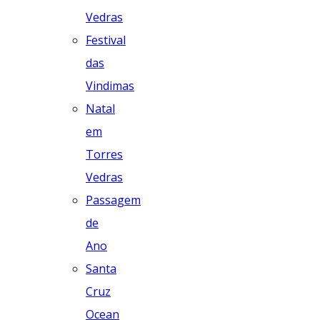
Vedras
Festival
das
Vindimas
Natal
em
Torres
Vedras
Passagem
de
Ano
Santa
Cruz
Ocean