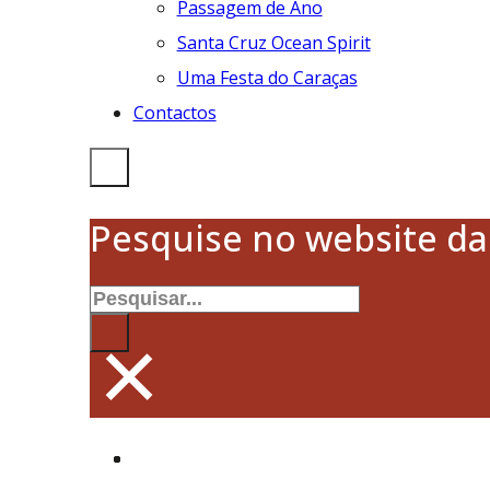
Passagem de Ano
Santa Cruz Ocean Spirit
Uma Festa do Caraças
Contactos
Pesquise no website d
Pesquisar
×