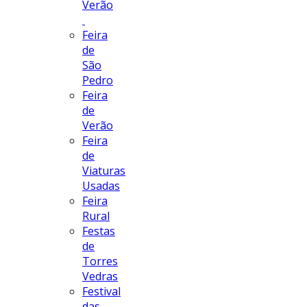
Verão
Feira
de
São
Pedro
Feira
de
Verão
Feira
de
Viaturas
Usadas
Feira
Rural
Festas
de
Torres
Vedras
Festival
das