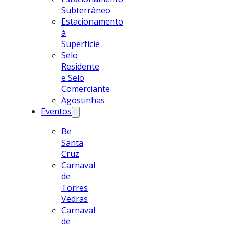
Subterrâneo
Estacionamento
à
Superfície
Selo
Residente
e Selo
Comerciante
Agostinhas
Eventos
Be
Santa
Cruz
Carnaval
de
Torres
Vedras
Carnaval
de