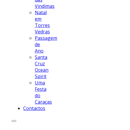
Vindimas
Natal
em
Torres
Vedras
Passagem
de
Ano
Santa
Cruz
Ocean
Spirit
Uma
Festa
do
Caraças
Contactos