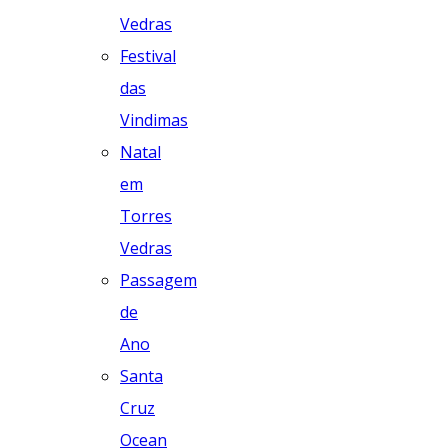
Vedras
Festival
das
Vindimas
Natal
em
Torres
Vedras
Passagem
de
Ano
Santa
Cruz
Ocean