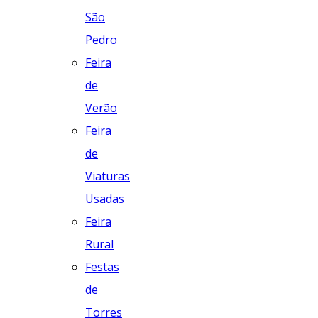
São
Pedro
Feira
de
Verão
Feira
de
Viaturas
Usadas
Feira
Rural
Festas
de
Torres