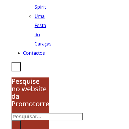
Spirit
Uma
Festa
do
Caraças
Contactos
Pesquise
no website
da
Promotorres
Pesquisar