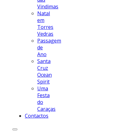
Vindimas
Natal
em
Torres
Vedras
Passagem
de
Ano
Santa
Cruz
Ocean
Spirit
Uma
Festa
do
Caraças
Contactos