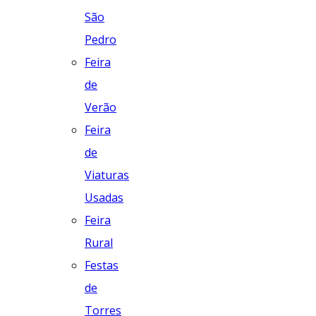
São
Pedro
Feira
de
Verão
Feira
de
Viaturas
Usadas
Feira
Rural
Festas
de
Torres