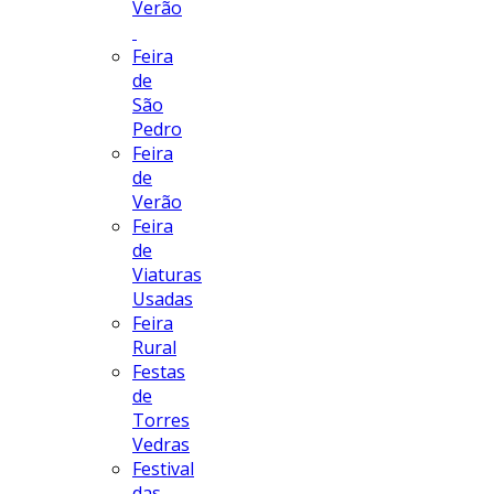
Verão
Feira
de
São
Pedro
Feira
de
Verão
Feira
de
Viaturas
Usadas
Feira
Rural
Festas
de
Torres
Vedras
Festival
das