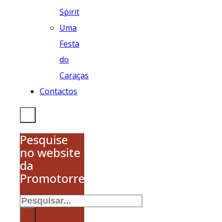
Spirit
Uma
Festa
do
Caraças
Contactos
Pesquise
no website
da
Promotorres
Pesquisar