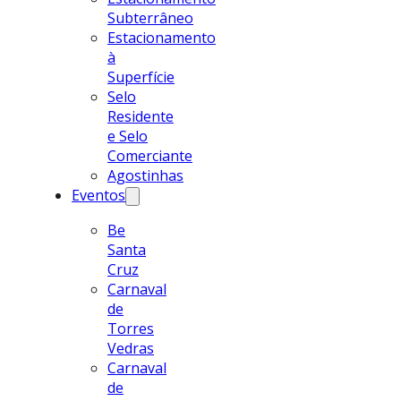
Subterrâneo
Estacionamento
à
Superfície
Selo
Residente
e Selo
Comerciante
Agostinhas
Eventos
Be
Santa
Cruz
Carnaval
de
Torres
Vedras
Carnaval
de