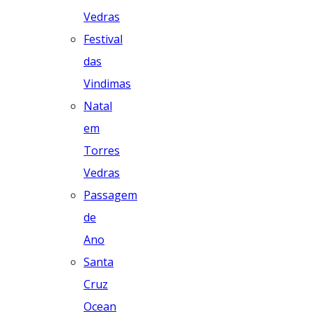
Vedras
Festival
das
Vindimas
Natal
em
Torres
Vedras
Passagem
de
Ano
Santa
Cruz
Ocean