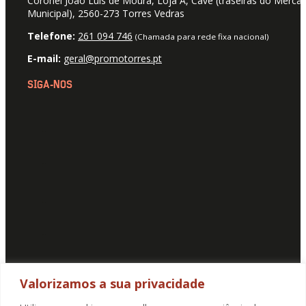
Coronel João Luis de Moura, Loja A, Cave (traseiras do Merca
Municipal), 2560-273 Torres Vedras
Telefone:
261 094 746
(Chamada para rede fixa nacional)
E-mail:
geral@promotorres.pt
SIGA-NOS
Valorizamos a sua privacidade
SUBSCREVA A NOSSA NEWSLETTER