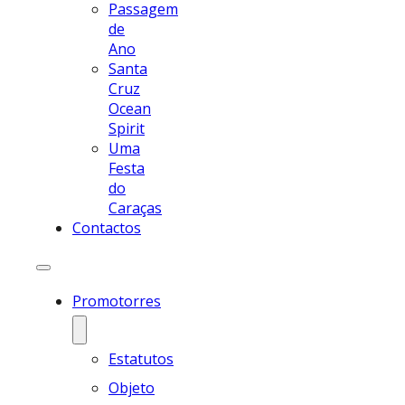
Passagem
de
Ano
Santa
Cruz
Ocean
Spirit
Uma
Festa
do
Caraças
Contactos
Promotorres
Estatutos
Objeto