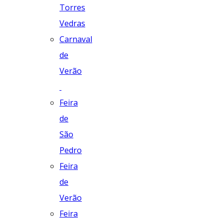
Torres
Vedras
Carnaval
de
Verão
Feira
de
São
Pedro
Feira
de
Verão
Feira