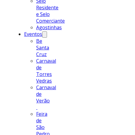
Selo
Residente
e Selo
Comerciante
Agostinhas
Eventos
Be
Santa
Cruz
Carnaval
de
Torres
Vedras
Carnaval
de
Verão
Feira
de
São
Pedro