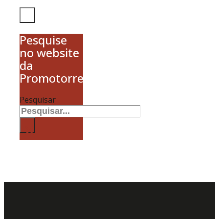
Pesquise
no website
da
Promotorres
Pesquisar
×