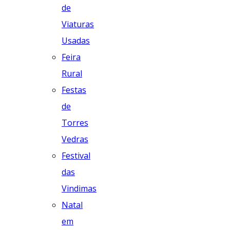
de
Viaturas
Usadas
Feira
Rural
Festas
de
Torres
Vedras
Festival
das
Vindimas
Natal
em