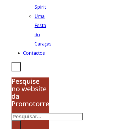
Spirit
Uma
Festa
do
Caraças
Contactos
Pesquise
no website
da
Promotorres
Pesquisar