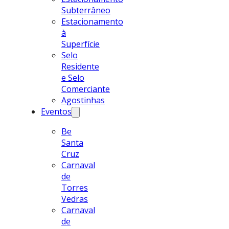
Subterrâneo
Estacionamento
à
Superfície
Selo
Residente
e Selo
Comerciante
Agostinhas
Eventos
Be
Santa
Cruz
Carnaval
de
Torres
Vedras
Carnaval
de