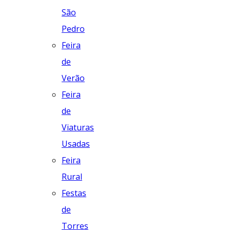
São
Pedro
Feira
de
Verão
Feira
de
Viaturas
Usadas
Feira
Rural
Festas
de
Torres