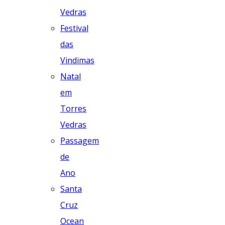
Vedras
Festival
das
Vindimas
Natal
em
Torres
Vedras
Passagem
de
Ano
Santa
Cruz
Ocean