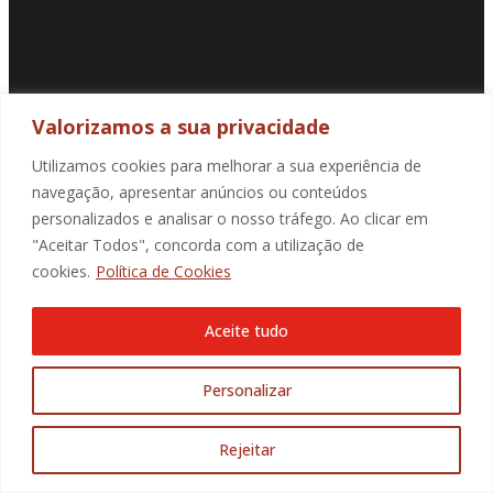
Valorizamos a sua privacidade
Utilizamos cookies para melhorar a sua experiência de
navegação, apresentar anúncios ou conteúdos
personalizados e analisar o nosso tráfego. Ao clicar em
"Aceitar Todos", concorda com a utilização de
cookies.
Política de Cookies
Aceite tudo
SUBSCREVA A NOSSA NEWSLETTER
E-mail
Personalizar
Ao marcar a caixa de verificação, autorizo de forma
explícita livre, informada e especificada, a recolha e
tratamento dos meus dados pessoais para receber
Rejeitar
comunicação da Promotorres: