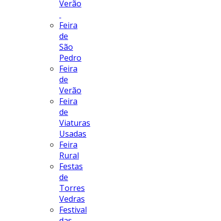
Verão
Feira
de
São
Pedro
Feira
de
Verão
Feira
de
Viaturas
Usadas
Feira
Rural
Festas
de
Torres
Vedras
Festival
das