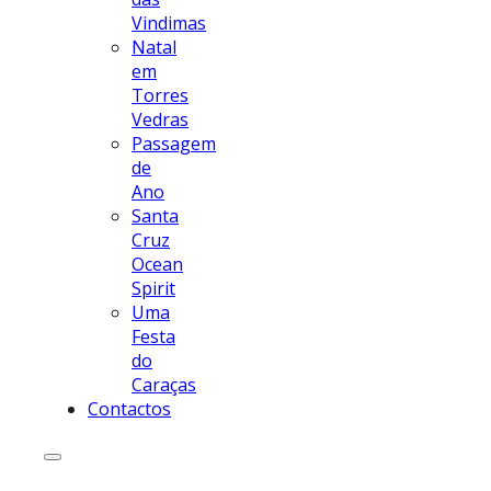
Vindimas
Natal
em
Torres
Vedras
Passagem
de
Ano
Santa
Cruz
Ocean
Spirit
Uma
Festa
do
Caraças
Contactos