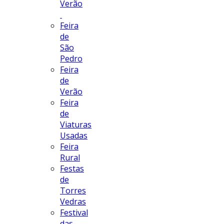
Verão
Feira
de
São
Pedro
Feira
de
Verão
Feira
de
Viaturas
Usadas
Feira
Rural
Festas
de
Torres
Vedras
Festival
das