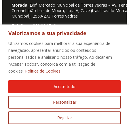
Morada:
Edif. Mercado Municipal de Torres Vedras – Av. Tene
Coronel João Luis de Moura, Loja A, Cave (traseiras do Merca
Municipal), 2560-273 Torres Vedras
Telefone:
261 094 746
(Chamada para rede fixa nacional)
Valorizamos a sua privacidade
E-mail:
geral@promotorres.pt
Utilizamos cookies para melhorar a sua experiência de
SIGA-NOS
navegação, apresentar anúncios ou conteúdos
personalizados e analisar o nosso tráfego. Ao clicar em
"Aceitar Todos", concorda com a utilização de
cookies.
Política de Cookies
Aceite tudo
Personalizar
Rejeitar