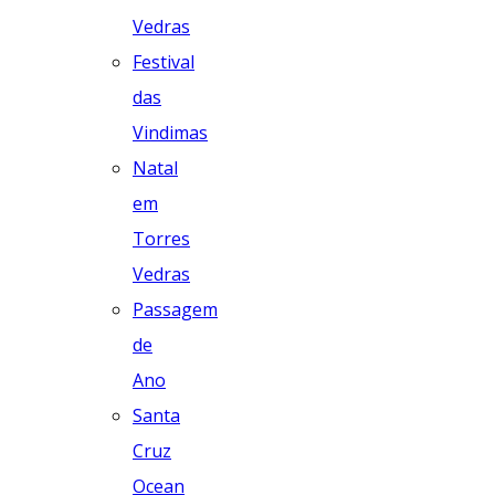
Vedras
Festival
das
Vindimas
Natal
em
Torres
Vedras
Passagem
de
Ano
Santa
Cruz
Ocean