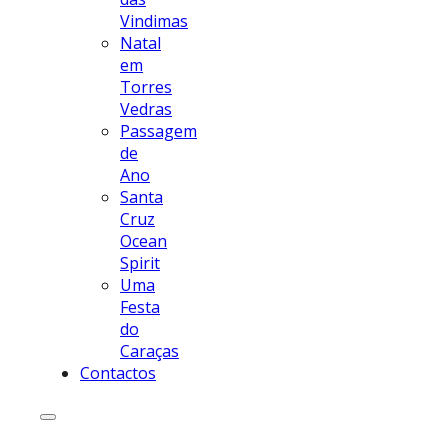
Vindimas
Natal
em
Torres
Vedras
Passagem
de
Ano
Santa
Cruz
Ocean
Spirit
Uma
Festa
do
Caraças
Contactos