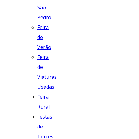
São
Pedro
Feira
de
Verão
Feira
de
Viaturas
Usadas
Feira
Rural
Festas
de
Torres