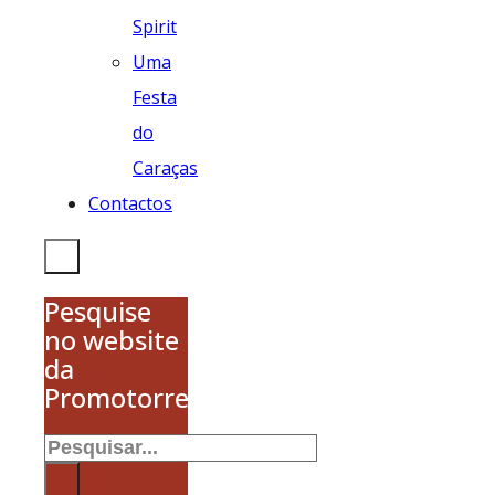
Spirit
Uma
Festa
do
Caraças
Contactos
Pesquise
no website
da
Promotorres
Pesquisar