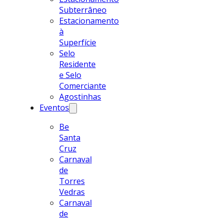
Subterrâneo
Estacionamento
à
Superfície
Selo
Residente
e Selo
Comerciante
Agostinhas
Eventos
Be
Santa
Cruz
Carnaval
de
Torres
Vedras
Carnaval
de