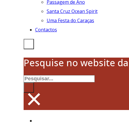
Passagem de Ano
Santa Cruz Ocean Spirit
Uma Festa do Caraças
Contactos
Pesquise no website d
Pesquisar
×