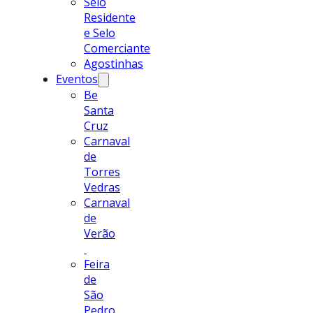
Selo
Residente
e Selo
Comerciante
Agostinhas
Eventos
Be
Santa
Cruz
Carnaval
de
Torres
Vedras
Carnaval
de
Verão
Feira
de
São
Pedro