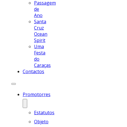
Passagem
de
Ano
Santa
Cruz
Ocean
Spirit
Uma
Festa
do
Caraças
Contactos
Promotorres
Estatutos
Objeto