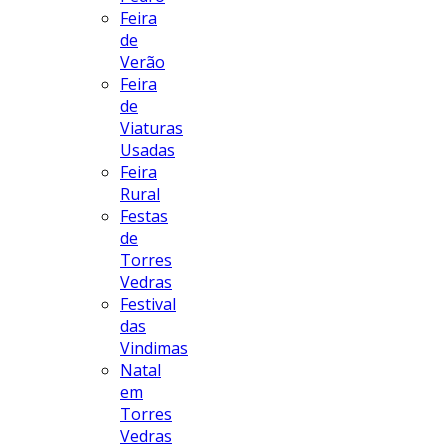
Feira
de
Verão
Feira
de
Viaturas
Usadas
Feira
Rural
Festas
de
Torres
Vedras
Festival
das
Vindimas
Natal
em
Torres
Vedras