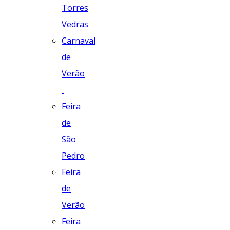
Torres
Vedras
Carnaval
de
Verão
Feira
de
São
Pedro
Feira
de
Verão
Feira