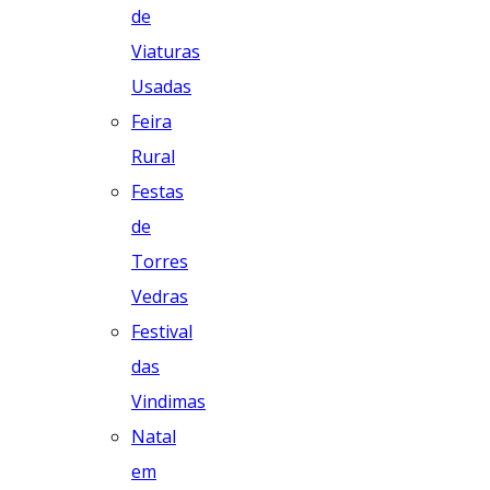
de
Viaturas
Usadas
Feira
Rural
Festas
de
Torres
Vedras
Festival
das
Vindimas
Natal
em