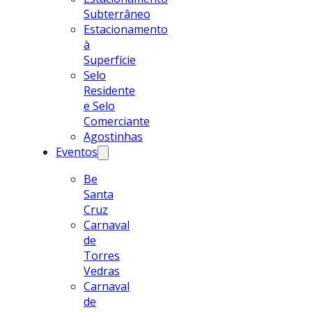
Subterrâneo
Estacionamento
à
Superfície
Selo
Residente
e Selo
Comerciante
Agostinhas
Eventos
Be
Santa
Cruz
Carnaval
de
Torres
Vedras
Carnaval
de