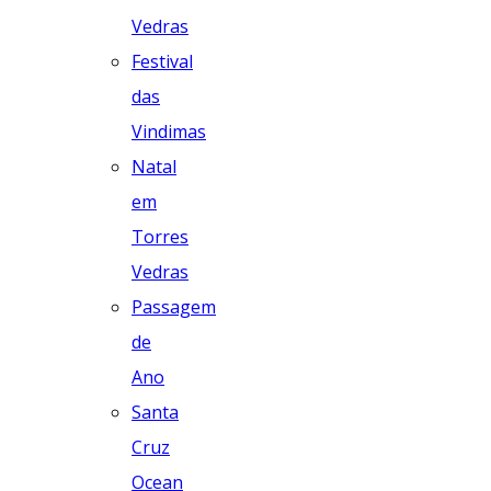
Vedras
Festival
das
Vindimas
Natal
em
Torres
Vedras
Passagem
de
Ano
Santa
Cruz
Ocean