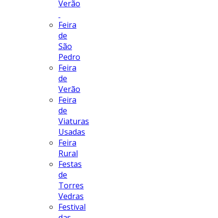
Verão
Feira
de
São
Pedro
Feira
de
Verão
Feira
de
Viaturas
Usadas
Feira
Rural
Festas
de
Torres
Vedras
Festival
das