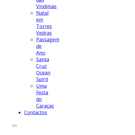
Vindimas
Natal
em
Torres
Vedras
Passagem
de
Ano
Santa
Cruz
Ocean
Spirit
Uma
Festa
do
Caraças
Contactos