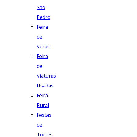
São
Pedro
Feira
de
Verão
Feira
de
Viaturas
Usadas
Feira
Rural
Festas
de
Torres