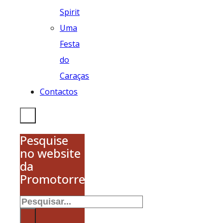
Spirit
Uma
Festa
do
Caraças
Contactos
Pesquise
no website
da
Promotorres
Pesquisar