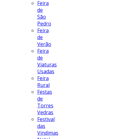
Feira
de
São
Pedro
Feira
de
Verão
Feira
de
Viaturas
Usadas
Feira
Rural
Festas
de
Torres
Vedras
Festival
das
Vindimas