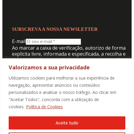
SUBSCREVA A NOSSA NEWSLETTER
E-mail
Ao marcar a caixa de verificação, autorizo de forma
explícita livre, informada e especificada, a recolha e
tratamento dos meus dados pessoais para receber
comunicação da Promotorres:
Valorizamos a sua privacidade
Aceito a
Politica de Privacidade
.
Utilizamos cookies para melhorar a sua experiência de
navegação, apresentar anúncios ou conteúdos
personalizados e analisar o nosso tráfego. Ao clicar em
SUBMETER
"Aceitar Todos", concorda com a utilização de
cookies.
Política de Cookies
Aceite tudo
@2025 Promotorres EM., Todos os direitos reservados