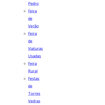
Pedro
Feira
de
Verão
Feira
de
Viaturas
Usadas
Feira
Rural
Festas
de
Torres
Vedras