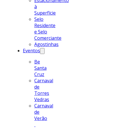
Estacionamento
à
Superfície
Selo
Residente
e Selo
Comerciante
Agostinhas
Eventos
Be
Santa
Cruz
Carnaval
de
Torres
Vedras
Carnaval
de
Verão