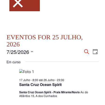
×
EVENTOS FOR 25 JULHO,
2026
7/25/2026
NAVEGAÇ
Nave
Pesquisar
Dia
DE
de
Selecione
PESQUISA
visua
Em curso
a
E
de
data.
VISUALI
Even
DE
17 Julho - 8:00
até
26 Julho - 23:30
EVENTOS
Santa Cruz Ocean Spirit
Santa Cruz Ocean Spirit - Praia Mirante/Navio
Av. do
Atlântico 15, A dos Cunhados