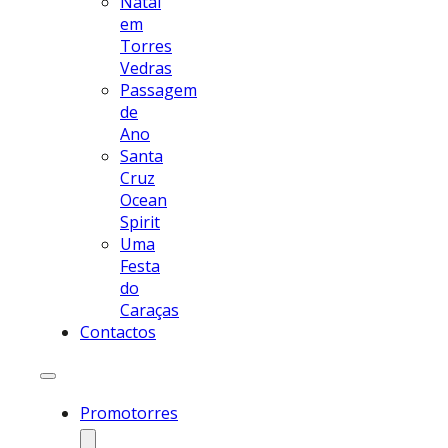
Natal
em
Torres
Vedras
Passagem
de
Ano
Santa
Cruz
Ocean
Spirit
Uma
Festa
do
Caraças
Contactos
Promotorres