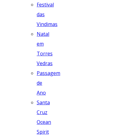
Festival
das
Vindimas
Natal
em
Torres
Vedras
Passagem
de
Ano
Santa
Cruz
Ocean
Spirit