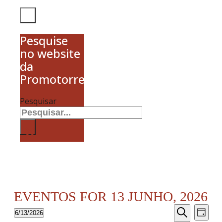
Pesquise
no website
da
Promotorres
Pesquisar
×
EVENTOS FOR 13 JUNHO, 2026
NAVEGAÇ
Nave
6/13/2026
Dia
DE
de