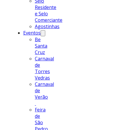
Selo
Residente
e Selo
Comerciante
Agostinhas
Eventos
Be
Santa
Cruz
Carnaval
de
Torres
Vedras
Carnaval
de
Verão
Feira
de
São
Pedro