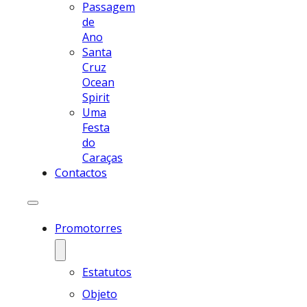
Passagem
de
Ano
Santa
Cruz
Ocean
Spirit
Uma
Festa
do
Caraças
Contactos
Promotorres
Estatutos
Objeto