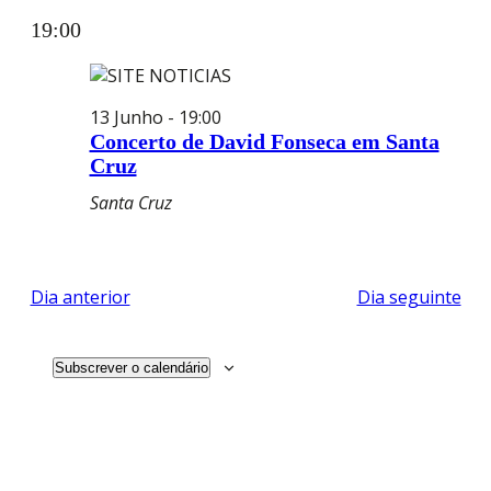
Selecione
Pesquisar
PESQUISA
visu
a
19:00
E
de
data.
VISUALIZ
Even
DE
EVENTOS
13 Junho - 19:00
Concerto de David Fonseca em Santa
Cruz
Santa Cruz
Dia anterior
Dia seguinte
Subscrever o calendário