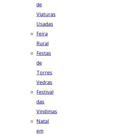
de
Viaturas
Usadas
Feira
Rural
Festas
de
Torres
Vedras
Festival
das
Vindimas
Natal
em