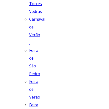
Torres
Vedras
Carnaval
de
Verão
Feira
de
São
Pedro
Feira
de
Verão
Feira