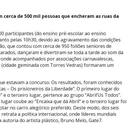
om cerca de 500 mil pessoas que encheram as ruas da
00 participantes (do ensino pré-escolar ao ensino
ntanto pelas 10h30, devido ao agravamento das condições
ão, que contou com cerca de 950 foliões seniores de
arados, dançaram e divertiram-se toda a tarde ao som da
is, onde acompanhados por associações carnavalescas,
on (cidade geminada com Torres Vedras) formaram um
que estavam a concurso. Os resultados, foram conhecidos
tas – Os prisioneiros da Liberdade”. O primeiro lugar do
 e o terceiro lugar, pertence ao grupo “Abril’Us Todos”.
ugar coube ao “Encaixa que dá Abril” e o terceiro lugar foi
otar no carro alegórico preferido. Deste modo, dos seis
etrata a política internacional, onde líderes mundiais
 autoria do artista plástico, Bruno Melo, Gate7.