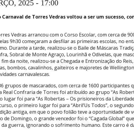
ÇO, 2025 - 17:00
o Carnaval de Torres Vedras voltou a ser um sucesso, c
Torres Vedras arrancou com o Corso Escolar, com cerca de 90
Pelas 9h30 começaram a desfilar as primeiras escolas, no e
o. Durante a tarde, realizou-se o Baile de Máscaras Tradiç
ra, Sobral de Monte Agraço, Lourinhã e Odivelas, que masc
o fim da noite, realizou-se a Chegada e Entronização do Re
as, bombos, cavalinhos, gaiteiros e majoretes de Wellingt
tividades carnavalescas.
 36 grupos de mascarados, com cerca de 1600 participantes 
a Real Confraria de Torres foi atribuído ao grupo “As Rober
lugar foi para “As Robertas – Os prisioneiros da Liberdade”
rso, o primeiro lugar foi para “Abril’Us Todos”, o segundo l
dição antiga, em que o povo folião teve a oportunidade de v
o de Domingo, o grande vencedor foi o “Cagada Global” que r
es da guerra, ignorando o sofrimento humano. Este carro é da