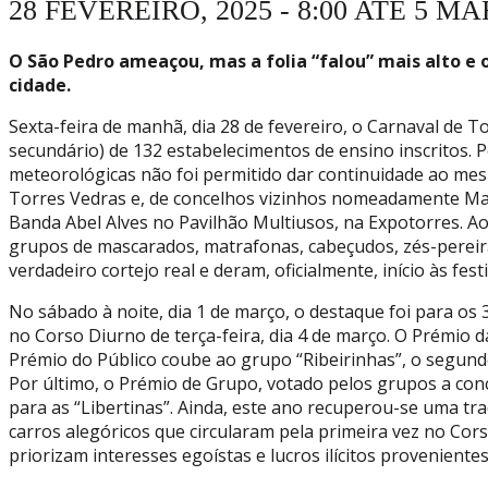
28 FEVEREIRO, 2025 - 8:00
ATÉ
5 MAR
O São Pedro ameaçou, mas a folia “falou” mais alto e 
cidade.
Sexta-feira de manhã, dia 28 de fevereiro, o Carnaval de 
secundário) de 132 estabelecimentos de ensino inscritos. 
meteorológicas não foi permitido dar continuidade ao mesm
Torres Vedras e, de concelhos vizinhos nomeadamente Maf
Banda Abel Alves no Pavilhão Multiusos, na Expotorres. A
grupos de mascarados, matrafonas, cabeçudos, zés-pereir
verdadeiro cortejo real e deram, oficialmente, início às fes
No sábado à noite, dia 1 de março, o destaque foi para os
no Corso Diurno de terça-feira, dia 4 de março. O Prémio d
Prémio do Público coube ao grupo “Ribeirinhas”, o segundo 
Por último, o Prémio de Grupo, votado pelos grupos a concu
para as “Libertinas”. Ainda, este ano recuperou-se uma tra
carros alegóricos que circularam pela primeira vez no Cors
priorizam interesses egoístas e lucros ilícitos provenient