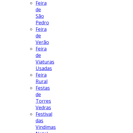
Feira
de
São
Pedro
Feira
de
Verão
Feira
de
Viaturas
Usadas
Feira
Rural
Festas
de
Torres
Vedras
Festival
das
Vindimas