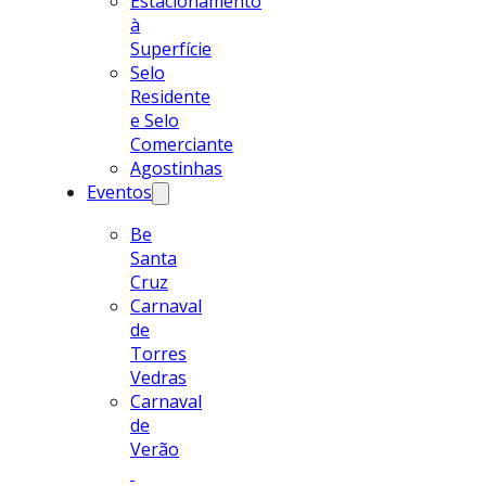
Estacionamento
à
Superfície
Selo
Residente
e Selo
Comerciante
Agostinhas
Eventos
Be
Santa
Cruz
Carnaval
de
Torres
Vedras
Carnaval
de
Verão