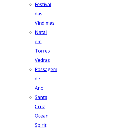
Festival
das
Vindimas
Natal
em
Torres
Vedras
Passagem
de
Ano
Santa
Cruz
Ocean
Spirit