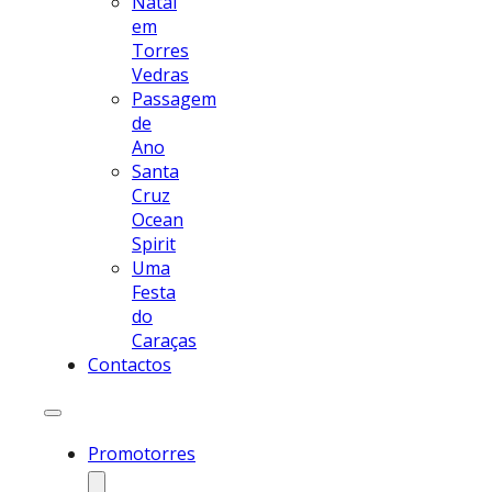
Natal
em
Torres
Vedras
Passagem
de
Ano
Santa
Cruz
Ocean
Spirit
Uma
Festa
do
Caraças
Contactos
Promotorres