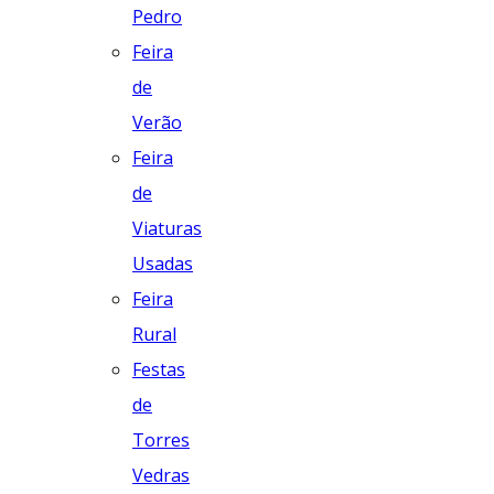
Pedro
Feira
de
Verão
Feira
de
Viaturas
Usadas
Feira
Rural
Festas
de
Torres
Vedras