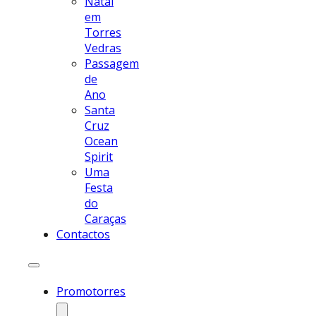
Natal
em
Torres
Vedras
Passagem
de
Ano
Santa
Cruz
Ocean
Spirit
Uma
Festa
do
Caraças
Contactos
Promotorres