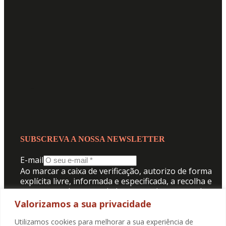
SUBSCREVA A NOSSA NEWSLETTER
E-mail
Ao marcar a caixa de verificação, autorizo de forma
explícita livre, informada e especificada, a recolha e
tratamento dos meus dados pessoais para receber
comunicação da Promotorres:
Valorizamos a sua privacidade
Aceito a
Politica de Privacidade
.
Utilizamos cookies para melhorar a sua experiência de