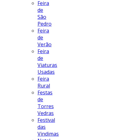
Feira
de
São
Pedro
Feira
de
Verão
Feira
de
Viaturas
Usadas
Feira
Rural
Festas
de
Torres
Vedras
Festival
das
Vindimas