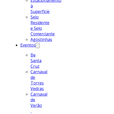
Estacionamento
à
Superfície
Selo
Residente
e Selo
Comerciante
Agostinhas
Eventos
Be
Santa
Cruz
Carnaval
de
Torres
Vedras
Carnaval
de
Verão