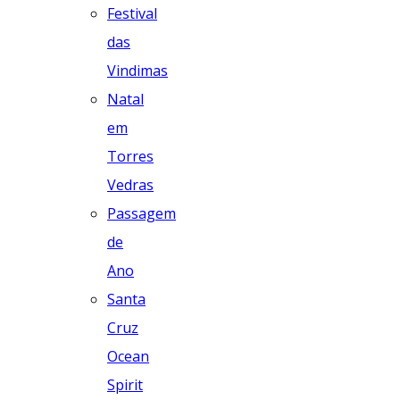
Festival
das
Vindimas
Natal
em
Torres
Vedras
Passagem
de
Ano
Santa
Cruz
Ocean
Spirit