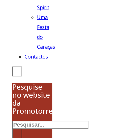
Spirit
Uma
Festa
do
Caraças
Contactos
Pesquise
no website
da
Promotorres
Pesquisar