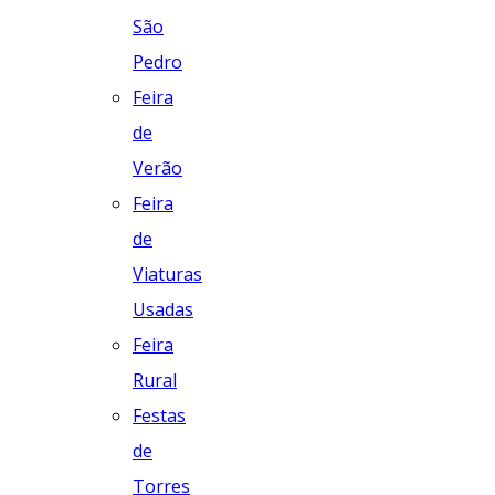
São
Pedro
Feira
de
Verão
Feira
de
Viaturas
Usadas
Feira
Rural
Festas
de
Torres