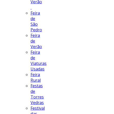
Verão
Feira
de
São
Pedro
Feira
de
Verão
Feira
de
Viaturas
Usadas
Feira
Rural
Festas
de
Torres
Vedras
Festival
das