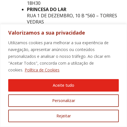
18H30
PRINCESA DO LAR
RUA 1 DE DEZEMBRO, 10 B “560 – TORRES
VEDRAS
HORÁRIO: SÁBADOS: 10H0 ÀS 13H; 14H30 ÀS
Valorizamos a sua privacidade
19H | DOMINGOS: 10H ÀS 13H; 14H30 ÀS 17H3
PROCOSMETICOS
Utilizamos cookies para melhorar a sua experiência de
LOJA Nº2, PISO 1 MERCADO MUNICIPAL DE
navegação, apresentar anúncios ou conteúdos
TORRES VEDRAS
personalizados e analisar o nosso tráfego. Ao clicar em
HORÁRIO: SÁBADOS: 9H30 ÀS 13H; DOMINGOS:
"Aceitar Todos", concorda com a utilização de
ENCERRADOS
cookies.
Política de Cookies
QUEBRAMAR
PÇ 25 DE ABRIL, Nº6 – TORRES VEDRAS
HORÁRIO: SÁBADOS E DOMINGOS: 10H ÀS 19H
Aceite tudo
RELOJOARIA ANIANO
RUA SERPA PINTO Nº26 – TORRES VEDRAS
Personalizar
HORÁRIO: SÁBADOS: 9H ÀS 13H; 14H ÀS 18H |
DOMINGOS: 14H ÀS 18H
RUBYJOIA
Rejeitar
RUA 1 DE DEZEMBRO EDF. SANTA CRUZ Nº17