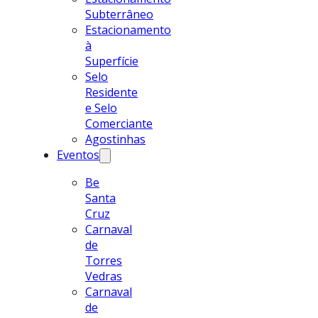
Subterrâneo
Estacionamento
à
Superfície
Selo
Residente
e Selo
Comerciante
Agostinhas
Eventos
Be
Santa
Cruz
Carnaval
de
Torres
Vedras
Carnaval
de