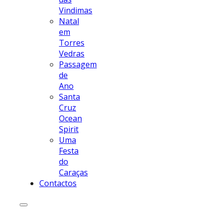
Vindimas
Natal
em
Torres
Vedras
Passagem
de
Ano
Santa
Cruz
Ocean
Spirit
Uma
Festa
do
Caraças
Contactos