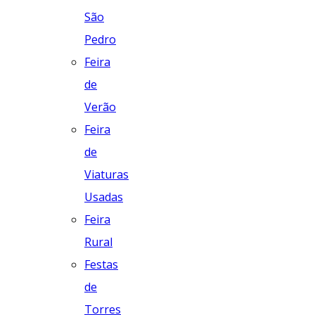
São
Pedro
Feira
de
Verão
Feira
de
Viaturas
Usadas
Feira
Rural
Festas
de
Torres