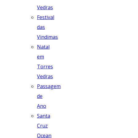
Vedras
Festival
das
Vindimas
Natal
em
Torres
Vedras
Passagem
de
Ano
Santa
Cruz
Ocean