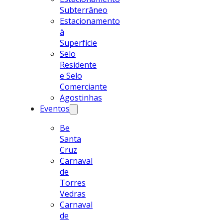
Subterrâneo
Estacionamento
à
Superfície
Selo
Residente
e Selo
Comerciante
Agostinhas
Eventos
Be
Santa
Cruz
Carnaval
de
Torres
Vedras
Carnaval
de