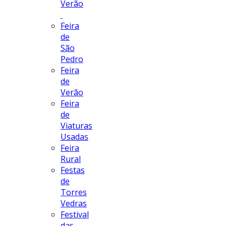
Verão
Feira
de
São
Pedro
Feira
de
Verão
Feira
de
Viaturas
Usadas
Feira
Rural
Festas
de
Torres
Vedras
Festival
das