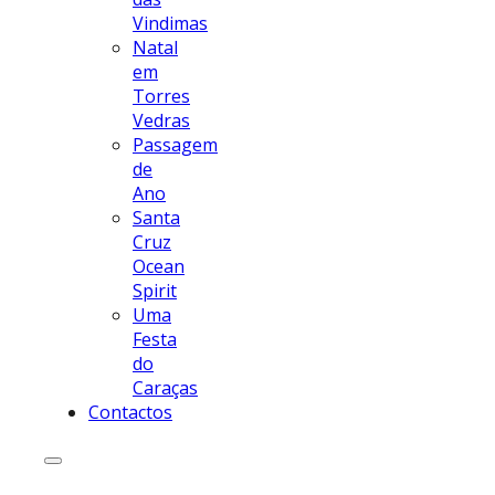
Vindimas
Natal
em
Torres
Vedras
Passagem
de
Ano
Santa
Cruz
Ocean
Spirit
Uma
Festa
do
Caraças
Contactos