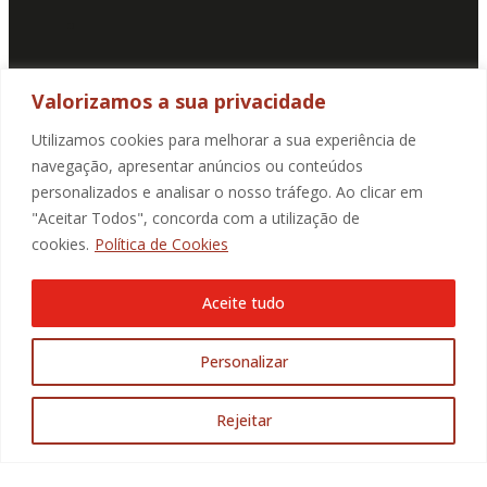
Valorizamos a sua privacidade
SUBSCREVA A NOSSA NEWSLETTER
Utilizamos cookies para melhorar a sua experiência de
navegação, apresentar anúncios ou conteúdos
E-mail
personalizados e analisar o nosso tráfego. Ao clicar em
Ao marcar a caixa de verificação, autorizo de forma
"Aceitar Todos", concorda com a utilização de
explícita livre, informada e especificada, a recolha e
tratamento dos meus dados pessoais para receber
cookies.
Política de Cookies
comunicação da Promotorres:
Aceite tudo
Aceito a
Politica de Privacidade
.
Personalizar
SUBMETER
Rejeitar