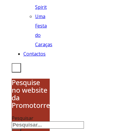
Spirit
Uma
Festa
do
Caraças
Contactos
Pesquise
no website
da
Promotorres
Pesquisar