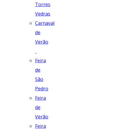
Torres
Vedras
Carnaval
de
Verão
Feira
de
São
Pedro
Feira
de
Verão
Feira