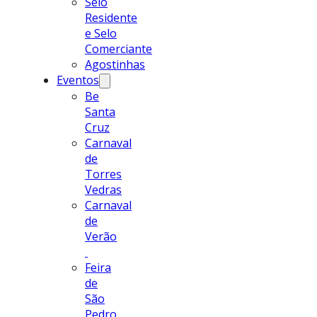
Selo
Residente
e Selo
Comerciante
Agostinhas
Eventos
Be
Santa
Cruz
Carnaval
de
Torres
Vedras
Carnaval
de
Verão
Feira
de
São
Pedro