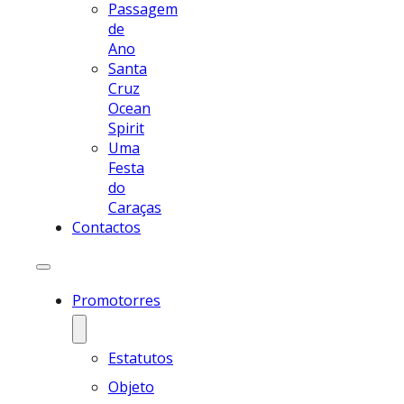
Passagem
de
Ano
Santa
Cruz
Ocean
Spirit
Uma
Festa
do
Caraças
Contactos
Promotorres
Estatutos
Objeto