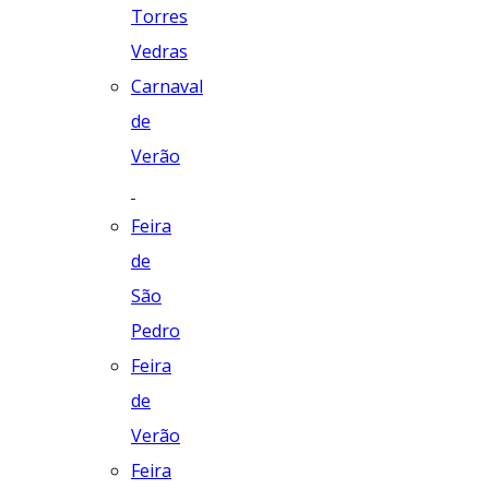
Torres
Vedras
Carnaval
de
Verão
Feira
de
São
Pedro
Feira
de
Verão
Feira