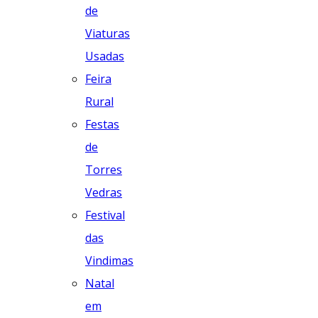
de
Viaturas
Usadas
Feira
Rural
Festas
de
Torres
Vedras
Festival
das
Vindimas
Natal
em