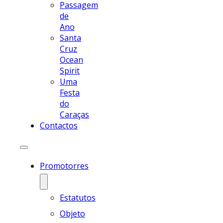
Passagem
de
Ano
Santa
Cruz
Ocean
Spirit
Uma
Festa
do
Caraças
Contactos
Promotorres
Estatutos
Objeto