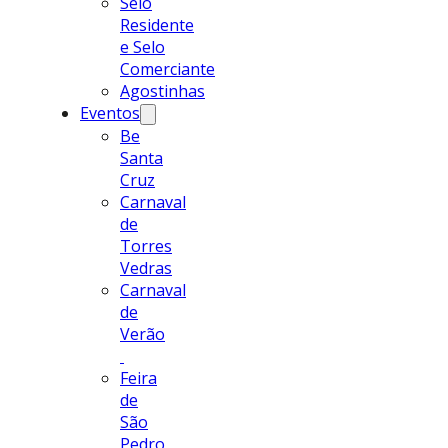
Selo
Residente
e Selo
Comerciante
Agostinhas
Eventos
Be
Santa
Cruz
Carnaval
de
Torres
Vedras
Carnaval
de
Verão
Feira
de
São
Pedro