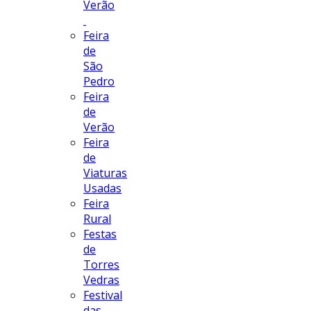
Verão
Feira
de
São
Pedro
Feira
de
Verão
Feira
de
Viaturas
Usadas
Feira
Rural
Festas
de
Torres
Vedras
Festival
das