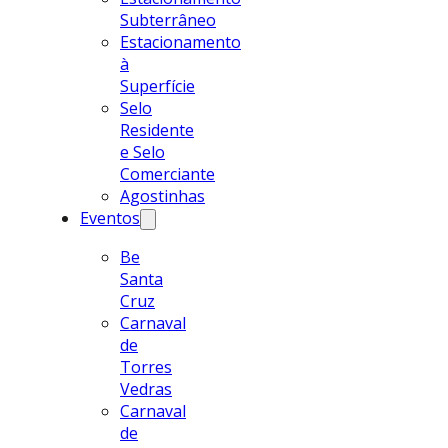
Subterrâneo
Estacionamento
à
Superfície
Selo
Residente
e Selo
Comerciante
Agostinhas
Eventos
Be
Santa
Cruz
Carnaval
de
Torres
Vedras
Carnaval
de