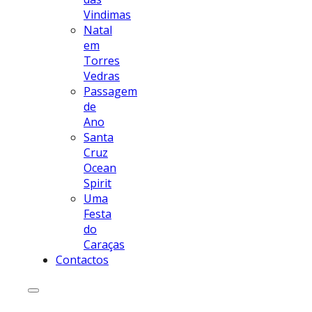
Vindimas
Natal
em
Torres
Vedras
Passagem
de
Ano
Santa
Cruz
Ocean
Spirit
Uma
Festa
do
Caraças
Contactos