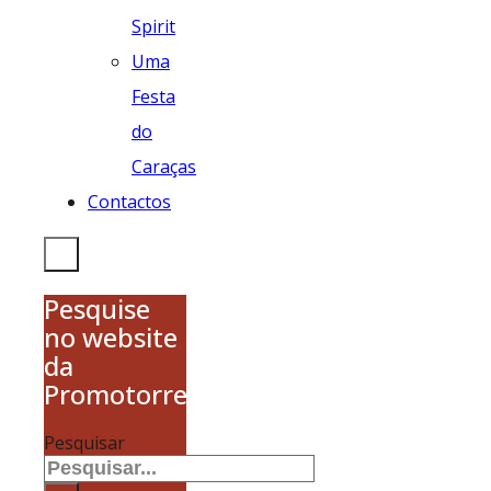
Spirit
Uma
Festa
do
Caraças
Contactos
Pesquise
no website
da
Promotorres
Pesquisar