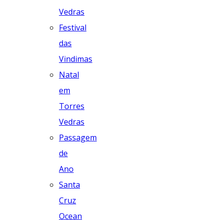
Vedras
Festival
das
Vindimas
Natal
em
Torres
Vedras
Passagem
de
Ano
Santa
Cruz
Ocean