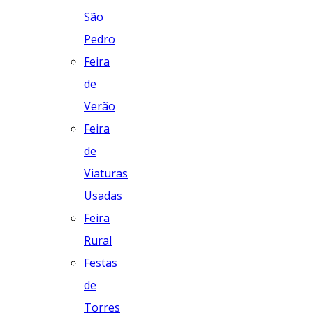
São
Pedro
Feira
de
Verão
Feira
de
Viaturas
Usadas
Feira
Rural
Festas
de
Torres