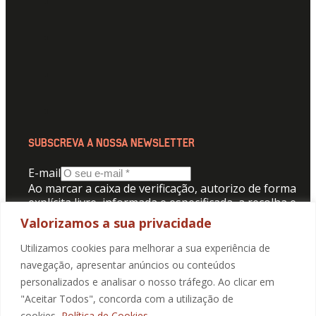
SUBSCREVA A NOSSA NEWSLETTER
E-mail
Ao marcar a caixa de verificação, autorizo de forma
explícita livre, informada e especificada, a recolha e
tratamento dos meus dados pessoais para receber
Valorizamos a sua privacidade
comunicação da Promotorres:
Utilizamos cookies para melhorar a sua experiência de
Aceito a
Politica de Privacidade
.
navegação, apresentar anúncios ou conteúdos
personalizados e analisar o nosso tráfego. Ao clicar em
"Aceitar Todos", concorda com a utilização de
SUBMETER
cookies.
Política de Cookies