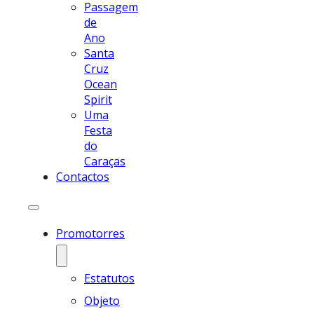
Passagem
de
Ano
Santa
Cruz
Ocean
Spirit
Uma
Festa
do
Caraças
Contactos
Promotorres
Estatutos
Objeto