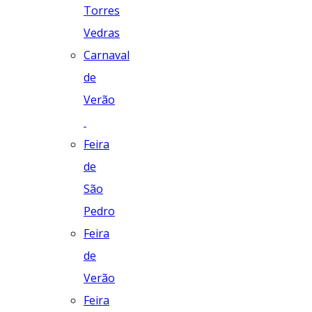
Torres
Vedras
Carnaval
de
Verão
Feira
de
São
Pedro
Feira
de
Verão
Feira