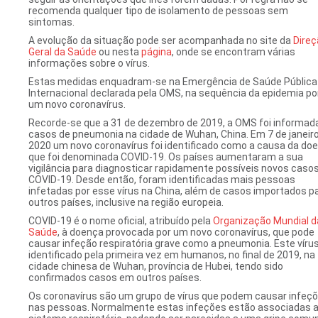
recomenda qualquer tipo de isolamento de pessoas sem
sintomas.
A evolução da situação pode ser acompanhada no site da
Direç
Geral da Saúde
ou nesta
página
, onde se encontram várias
informações sobre o vírus.
Estas medidas enquadram-se na Emergência de Saúde Pública
Internacional declarada pela OMS, na sequência da epidemia po
um novo coronavírus.
Recorde-se que a 31 de dezembro de 2019, a OMS foi informad
casos de pneumonia na cidade de Wuhan, China. Em 7 de janeir
2020 um novo coronavírus foi identificado como a causa da do
que foi denominada COVID-19. Os países aumentaram a sua
vigilância para diagnosticar rapidamente possíveis novos caso
COVID-19. Desde então, foram identificadas mais pessoas
infetadas por esse vírus na China, além de casos importados p
outros países, inclusive na região europeia.
COVID-19 é o nome oficial, atribuído pela
Organização Mundial d
Saúde
, à doença provocada por um novo coronavírus, que pode
causar infeção respiratória grave como a pneumonia. Este vírus
identificado pela primeira vez em humanos, no final de 2019, na
cidade chinesa de Wuhan, província de Hubei, tendo sido
confirmados casos em outros países.
Os coronavírus são um grupo de vírus que podem causar infeç
nas pessoas. Normalmente estas infeções estão associadas 