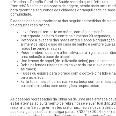
afetadas, a Direção-Geral da Saúde recorda que é feito um
“rastreio” à saída do aeroporto de origem, sendo mais uma med
para garantir a segurança dos cidadãos e tranquilidade de toda
comunidade.
É aconselhado o cumprimento das seguintes medidas de higie
de etiqueta respiratória:
Lave frequentemente as mãos, com água e sabão,
esfregando-as bem durante pelo menos 20 segundos;
Reforce a lavagem das mãos antes e após a preparação
alimentos, após o uso da casa de banho e sempre que as
mãos lhe pareçam sujas;
Pode também usar em alternativa, para higiene das mão
uma solução à base de álcool;
Use lenços de papel (de utilização única) para se assoar;
Deite os lenços usados num caixote do lixo e lave de seg
as mãos;
Tussa ou espirre para o braço com o cotovelo fletido e n
para as mãos;
Evite tocar nos olhos, no nariz e na boca com as mãos su
ou contaminadas com secreções respiratórias.
As pessoas regressadas da China ou de uma área afetada de
estar atentas ao surgimento de febre, tosse e eventual dificul
respiratória. Se surgirem estes sintomas, não se devem desloc
aos serviços de saúde, mas ligar para o SNS24 (808 24 24 24) e
seguir as orientações que lhes forem dadas. Por regra não se