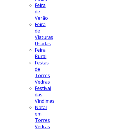
Feira
de
Verão
Feira
de
Viaturas
Usadas
Feira
Rural
Festas
de
Torres
Vedras
Festival
das
Vindimas
Natal
em
Torres
Vedras