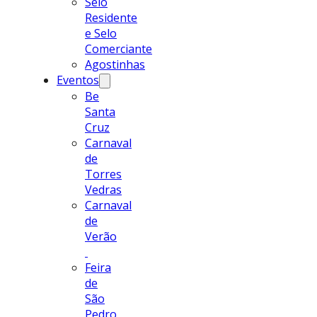
Selo
Residente
e Selo
Comerciante
Agostinhas
Eventos
Be
Santa
Cruz
Carnaval
de
Torres
Vedras
Carnaval
de
Verão
Feira
de
São
Pedro