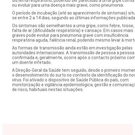
sistema respiratório, podendo ser parecidas a uma gripe com
ou evoluir para uma doença mais grave, como pneumonia.
O período de incubação (até ao aparecimento de sintomas) sit
se entre 2 a 14 dias, segundo as últimas informações publicada
Os sintomas são semelhantes a uma gripe, como febre, tosse,
falta de ar (dificuldade respiratória) e cansaço. Em casos mais
graves pode evoluir para pneumonia grave com insuficiência
respiratória aguda, falência renal, podendo mesmo levar à mort
As formas de transmissão ainda estão em investigação pelas
autoridades internacionais. A transmissão de pessoa a pessoa 
confirmada e, geralmente, ocorre após o contacto próximo co
um doente infetado.
A Direção-Geral da Saúde tem seguido, desde o primeiro mome
o desenvolvimento do surto no contexto da identificação do no
vírus. Foi ativado o dispositivo de Saúde Pública do país, com
monitorização e vigilância epidemiológica, gestão e comunicaç
de risco, habituais nestas situações.