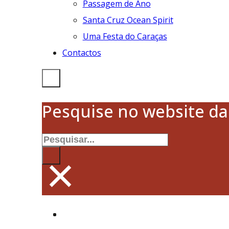
Passagem de Ano
Santa Cruz Ocean Spirit
Uma Festa do Caraças
Contactos
Pesquise no website d
Pesquisar
×