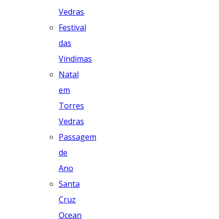
Vedras
Festival
das
Vindimas
Natal
em
Torres
Vedras
Passagem
de
Ano
Santa
Cruz
Ocean