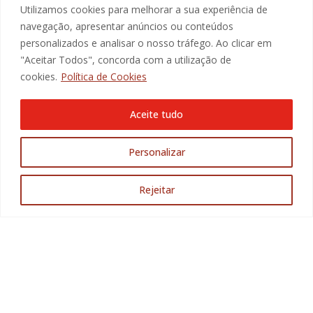
SUBSCREVA A NOSSA NEWSLETTER
Utilizamos cookies para melhorar a sua experiência de
navegação, apresentar anúncios ou conteúdos
E-mail
personalizados e analisar o nosso tráfego. Ao clicar em
Ao marcar a caixa de verificação, autorizo de forma
"Aceitar Todos", concorda com a utilização de
explícita livre, informada e especificada, a recolha e
tratamento dos meus dados pessoais para receber
cookies.
Política de Cookies
comunicação da Promotorres:
Aceite tudo
Aceito a
Politica de Privacidade
.
Personalizar
SUBMETER
Rejeitar
@2025 Promotorres EM., Todos os direitos reservados
modular digital agency.