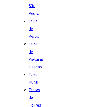
São
Pedro
Feira
de
Verão
Feira
de
Viaturas
Usadas
Feira
Rural
Festas
de
Torres