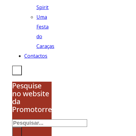
Spirit
Uma
Festa
do
Caraças
Contactos
Pesquise
no website
da
Promotorres
Pesquisar