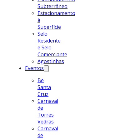
Subterrâneo
Estacionamento
à
Superfície
Selo
Residente
e Selo
Comerciante
Agostinhas
Eventos
Be
Santa
Cruz
Carnaval
de
Torres
Vedras
Carnaval
de