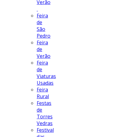
Verão
Feira
de
São
Pedro
Feira
de
Verão
Feira
de
Viaturas
Usadas
Feira
Rural
Festas
de
Torres
Vedras
Festival
das