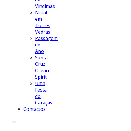
Vindimas
Natal
em
Torres
Vedras
Passagem
de
Ano
Santa
Cruz
Ocean
Spirit
Uma
Festa
do
Caraças
Contactos