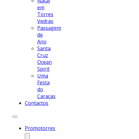
Natal
em
Torres
Vedras
Passagem
de
Ano
Santa
Cruz
Ocean
Spirit
Uma
Festa
do
Caraças
Contactos
Promotorres