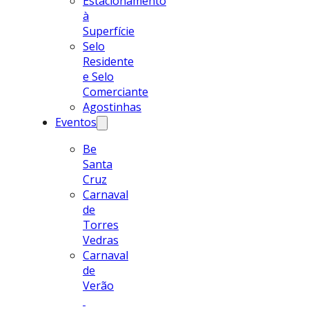
Estacionamento
à
Superfície
Selo
Residente
e Selo
Comerciante
Agostinhas
Eventos
Be
Santa
Cruz
Carnaval
de
Torres
Vedras
Carnaval
de
Verão