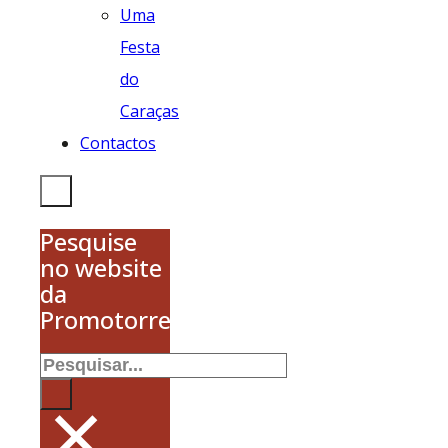
Uma
Festa
do
Caraças
Contactos
Pesquise
no website
da
Promotorres
Pesquisar
×