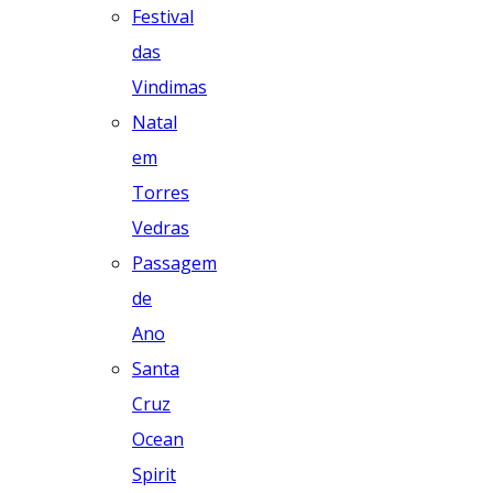
Festival
das
Vindimas
Natal
em
Torres
Vedras
Passagem
de
Ano
Santa
Cruz
Ocean
Spirit