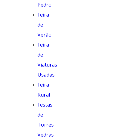
Pedro
Feira
de
Verão
Feira
de
Viaturas
Usadas
Feira
Rural
Festas
de
Torres
Vedras