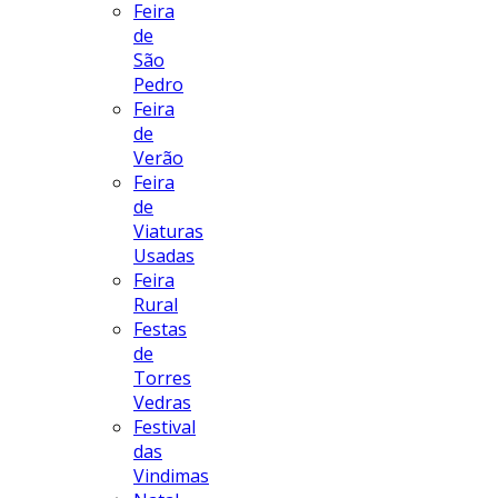
Feira
de
São
Pedro
Feira
de
Verão
Feira
de
Viaturas
Usadas
Feira
Rural
Festas
de
Torres
Vedras
Festival
das
Vindimas