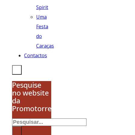
Spirit
Uma
Festa
do
Caraças
Contactos
Pesquise
no website
da
Promotorres
Pesquisar