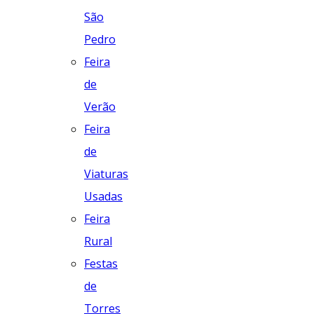
São
Pedro
Feira
de
Verão
Feira
de
Viaturas
Usadas
Feira
Rural
Festas
de
Torres