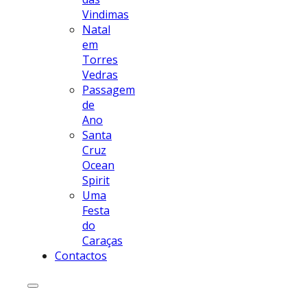
Vindimas
Natal
em
Torres
Vedras
Passagem
de
Ano
Santa
Cruz
Ocean
Spirit
Uma
Festa
do
Caraças
Contactos