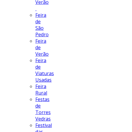
Verão
Feira
de
São
Pedro
Feira
de
Verão
Feira
de
Viaturas
Usadas
Feira
Rural
Festas
de
Torres
Vedras
Festival
das