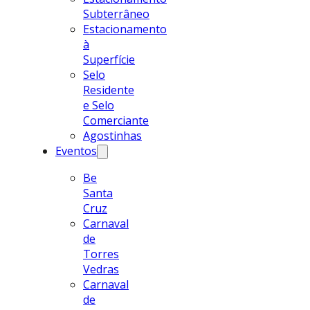
Subterrâneo
Estacionamento
à
Superfície
Selo
Residente
e Selo
Comerciante
Agostinhas
Eventos
Be
Santa
Cruz
Carnaval
de
Torres
Vedras
Carnaval
de