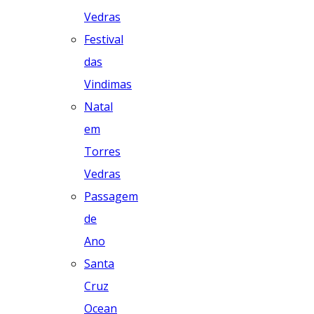
Vedras
Festival
das
Vindimas
Natal
em
Torres
Vedras
Passagem
de
Ano
Santa
Cruz
Ocean