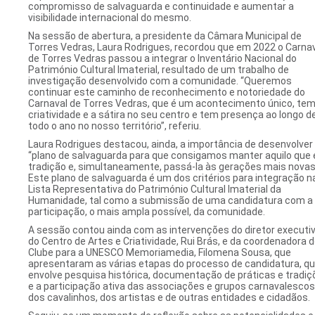
compromisso de salvaguarda e continuidade e aumentar a
visibilidade internacional do mesmo.
Na sessão de abertura, a presidente da Câmara Municipal de
Torres Vedras, Laura Rodrigues, recordou que em 2022 o Carna
de Torres Vedras passou a integrar o Inventário Nacional do
Património Cultural Imaterial, resultado de um trabalho de
investigação desenvolvido com a comunidade. “Queremos
continuar este caminho de reconhecimento e notoriedade do
Carnaval de Torres Vedras, que é um acontecimento único, tem
criatividade e a sátira no seu centro e tem presença ao longo d
todo o ano no nosso território”, referiu.
Laura Rodrigues destacou, ainda, a importância de desenvolve
“plano de salvaguarda para que consigamos manter aquilo que 
tradição e, simultaneamente, passá-la às gerações mais novas
Este plano de salvaguarda é um dos critérios para integração n
Lista Representativa do Património Cultural Imaterial da
Humanidade, tal como a submissão de uma candidatura com a
participação, o mais ampla possível, da comunidade.
A sessão contou ainda com as intervenções do diretor executi
do Centro de Artes e Criatividade, Rui Brás, e da coordenadora 
Clube para a UNESCO Memoriamedia, Filomena Sousa, que
apresentaram as várias etapas do processo de candidatura, q
envolve pesquisa histórica, documentação de práticas e tradiç
e a participação ativa das associações e grupos carnavalescos
dos cavalinhos, dos artistas e de outras entidades e cidadãos.