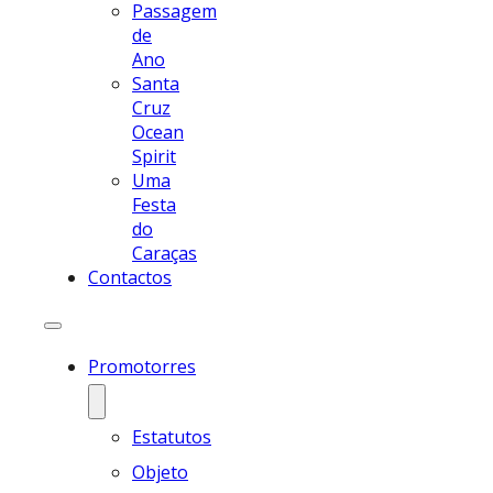
Passagem
de
Ano
Santa
Cruz
Ocean
Spirit
Uma
Festa
do
Caraças
Contactos
Promotorres
Estatutos
Objeto