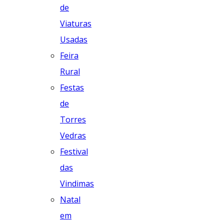
de
Viaturas
Usadas
Feira
Rural
Festas
de
Torres
Vedras
Festival
das
Vindimas
Natal
em