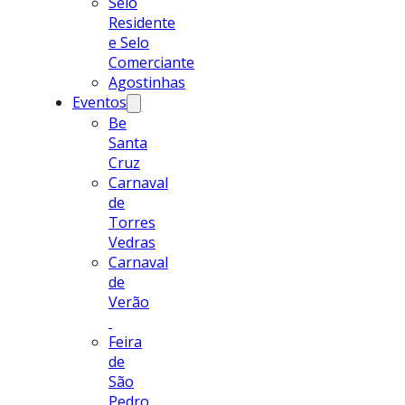
Selo
Residente
e Selo
Comerciante
Agostinhas
Eventos
Be
Santa
Cruz
Carnaval
de
Torres
Vedras
Carnaval
de
Verão
Feira
de
São
Pedro