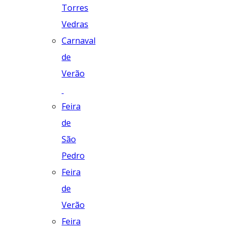
Torres
Vedras
Carnaval
de
Verão
Feira
de
São
Pedro
Feira
de
Verão
Feira